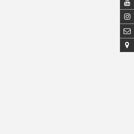



