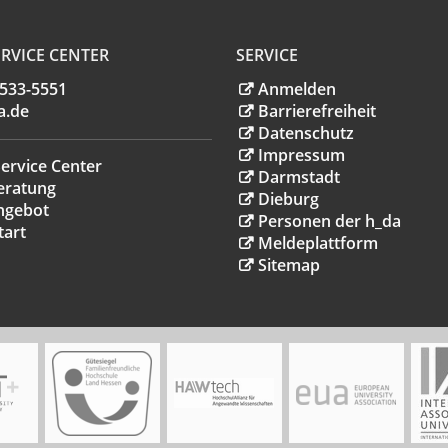
RVICE CENTER
SERVICE
.533-5551
Anmelden
a
.
de
Barrierefreiheit
Datenschutz
Impressum
ervice Center
Darmstadt
eratung
Dieburg
ngebot
Personen der h_da
tart
Meldeplattform
Sitemap