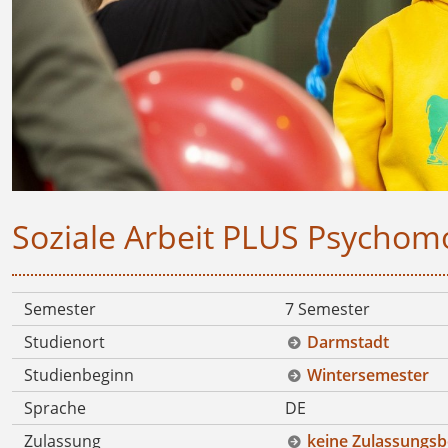
Soziale Arbeit PLUS Psychomot
Semester
7 Semester
Studienort
Darmstadt
Studienbeginn
Wintersemester
Sprache
DE
Zulassung
keine Zulassungsb