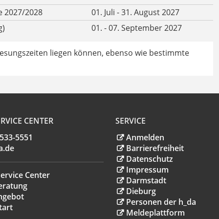
e 2027/2028
01. Juli - 31. August 2027
g)
01. - 07. September 2027
lesungszeiten liegen können, ebenso wie bestimmte
RVICE CENTER
SERVICE
.533-5551
Anmelden
a
.
de
Barrierefreiheit
Datenschutz
Impressum
ervice Center
Darmstadt
eratung
Dieburg
ngebot
Personen der h_da
tart
Meldeplattform