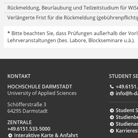
Rückmeldung, Beurlaubung und Teilzeitstudium für WiS
Verlängerte Frist für die Rückmeldung (gebührenpflichti
*
Bitte beachten Sie, dass Prüfungen außerhalb der Vor
Lehrveranstaltungen (bes. Labore, Blockseminare u.ä.).
KONTAKT
STUDENT SE
HOCHSCHULE DARMSTADT
+49.6151
University of Applied Sciences
info@h-d
Schöfferstraße 3
Student S
64295 Darmstadt
Studienb
ZENTRALE
Studiena
+49.6151.533-5000
Karrieres
Interaktive Karte & Anfahrt