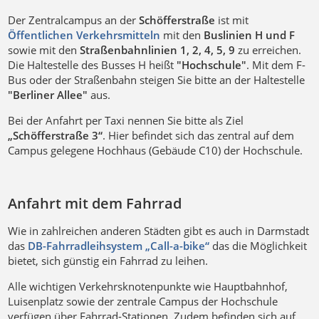
Der Zentralcampus an der
Schöfferstraße
ist mit
Öffentlichen Verkehrsmitteln
mit den
Buslinien H und F
sowie mit den
Straßenbahnlinien 1, 2, 4, 5, 9
zu erreichen.
Die Haltestelle des Busses H heißt
"Hochschule"
. Mit dem F-
Bus oder der Straßenbahn steigen Sie bitte an der Haltestelle
"Berliner Allee"
aus.
Bei der Anfahrt per Taxi nennen Sie bitte als Ziel
„Schöfferstraße 3“
. Hier befindet sich das zentral auf dem
Campus gelegene Hochhaus (Gebäude C10) der Hochschule.
Anfahrt mit dem Fahrrad
Wie in zahlreichen anderen Städten gibt es auch in Darmstadt
das
DB-Fahrradleihsystem „Call-a-bike“
das die Möglichkeit
bietet, sich günstig ein Fahrrad zu leihen.
Alle wichtigen Verkehrsknotenpunkte wie Hauptbahnhof,
Luisenplatz sowie der zentrale Campus der Hochschule
verfügen über Fahrrad-Stationen. Zudem befinden sich auf