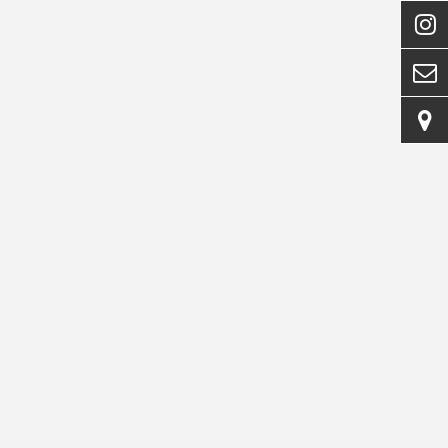


