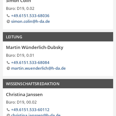
Simon Colin
Büro: D19, 0.02
+49.6151.533-68036
simon.colin@h-da
.
de
LEITUNG
Martin Wünderlich-Dubsky
Büro: D19, 0.01
+49.6151.533-68084
martin.wuenderlich@h-da
.
de
WISSENSCHAFTSREDAKTION
Christina Janssen
Büro: D19, 00.02
+49.6151.533-60112
christina.janssen@h-da
.
de