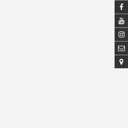




