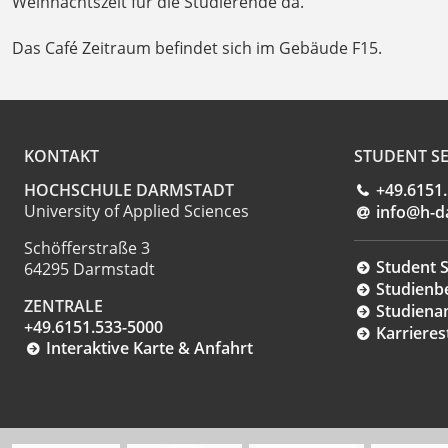
Weihnachtszeit für die Studierende da.
Das Café Zeitraum befindet sich im Gebäude F15.
KONTAKT
STUDENT SE
HOCHSCHULE DARMSTADT
+49.6151
University of Applied Sciences
info@h-d
Schöfferstraße 3
Student S
64295 Darmstadt
Studienb
ZENTRALE
Studiena
+49.6151.533-5000
Karrieres
Interaktive Karte & Anfahrt