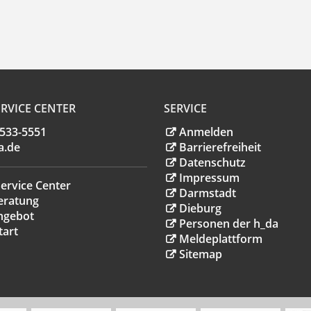
RVICE CENTER
SERVICE
.533-5551
Anmelden
a
.
de
Barrierefreiheit
Datenschutz
Impressum
ervice Center
Darmstadt
eratung
Dieburg
ngebot
Personen der h_da
tart
Meldeplattform
Sitemap