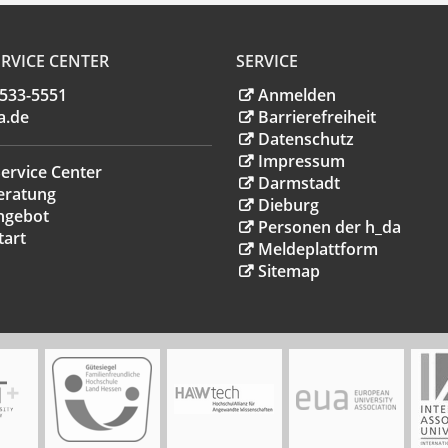
RVICE CENTER
SERVICE
.533-5551
Anmelden
a
.
de
Barrierefreiheit
Datenschutz
Impressum
ervice Center
Darmstadt
eratung
Dieburg
ngebot
Personen der h_da
tart
Meldeplattform
Sitemap