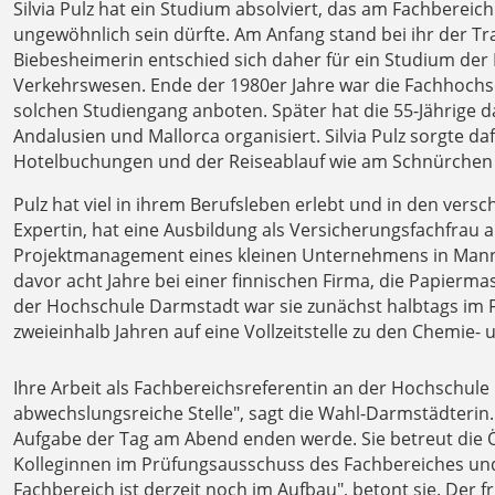
Silvia Pulz hat ein Studium absolviert, das am Fachberei
ungewöhnlich sein dürfte. Am Anfang stand bei ihr der Tr
Biebesheimerin entschied sich daher für ein Studium der
Verkehrswesen. Ende der 1980er Jahre war die Fachhochs
solchen Studiengang anboten. Später hat die 55-Jährige d
Andalusien und Mallorca organisiert. Silvia Pulz sorgte da
Hotelbuchungen und der Reiseablauf wie am Schnürchen l
Pulz hat viel in ihrem Berufsleben erlebt und in den versc
Expertin, hat eine Ausbildung als Versicherungsfachfrau ab
Projektmanagement eines kleinen Unternehmens in Mannh
davor acht Jahre bei einer finnischen Firma, die Papierma
der Hochschule Darmstadt war sie zunächst halbtags im F
zweieinhalb Jahren auf eine Vollzeitstelle zu den Chemie-
Ihre Arbeit als Fachbereichsreferentin an der Hochschule D
abwechslungsreiche Stelle", sagt die Wahl-Darmstädterin
Aufgabe der Tag am Abend enden werde. Sie betreut die Öf
Kolleginnen im Prüfungsausschuss des Fachbereiches und
Fachbereich ist derzeit noch im Aufbau", betont sie. Der 