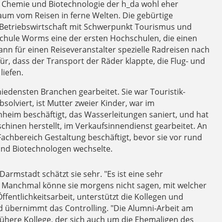
ch Chemie und Biotechnologie der h_da wohl eher
aum vom Reisen in ferne Welten. Die gebürtige
 Betriebswirtschaft mit Schwerpunkt Tourismus und
chule Worms eine der ersten Hochschulen, die einen
ann für einen Reiseveranstalter spezielle Radreisen nach
für, dass der Transport der Räder klappte, die Flug- und
iefen.
hiedensten Branchen gearbeitet. Sie war Touristik-
solviert, ist Mutter zweier Kinder, war im
eim beschäftigt, das Wasserleitungen saniert, und hat
schinen herstellt, im Verkaufsinnendienst gearbeitet. An
achbereich Gestaltung beschäftigt, bevor sie vor rund
 und Biotechnologen wechselte.
armstadt schätzt sie sehr. "Es ist eine sehr
. Manchmal könne sie morgens nicht sagen, mit welcher
fentlichkeitsarbeit, unterstützt die Kollegen und
 übernimmt das Controlling. "Die Alumni-Arbeit am
frühere Kollege, der sich auch um die Ehemaligen des