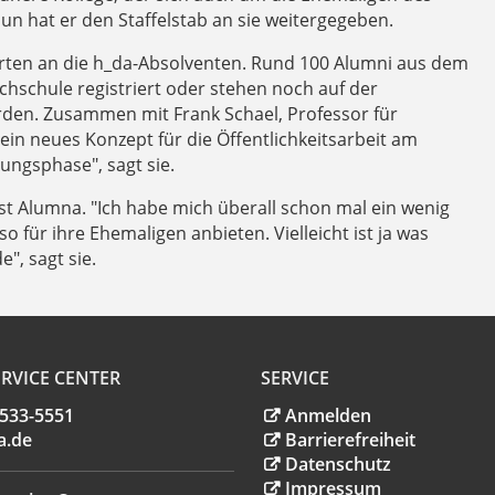
n hat er den Staffelstab an sie weitergegeben.
karten an die h_da-Absolventen. Rund 100 Alumni aus dem
hschule registriert oder stehen noch auf der
erden. Zusammen mit Frank Schael, Professor für
in neues Konzept für die Öffentlichkeitsarbeit am
rungsphase", sagt sie.
lbst Alumna. "Ich habe mich überall schon mal ein wenig
ür ihre Ehemaligen anbieten. Vielleicht ist ja was
, sagt sie.
RVICE CENTER
SERVICE
.533-5551
Anmelden
a
.
de
Barrierefreiheit
Datenschutz
Impressum