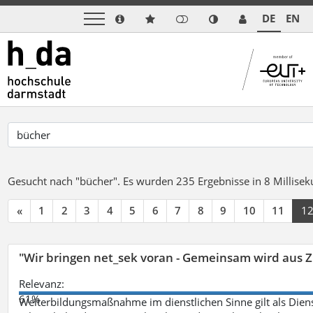
DE
EN
Gesucht nach "bücher".
Es wurden 235 Ergebnisse in 8 Millise
«
1
2
3
4
5
6
7
8
9
10
11
1
"Wir bringen net_sek voran - Gemeinsam wird aus
Relevanz:
61%
Weiterbildungsmaßnahme im dienstlichen Sinne gilt als Dien