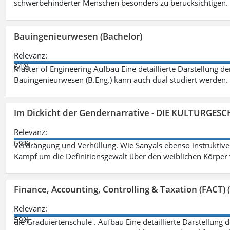
schwerbehinderter Menschen besonders zu berücksichtigen. Fa
Bauingenieurwesen (Bachelor)
Relevanz:
61%
Master of Engineering Aufbau Eine detaillierte Darstellung de
Bauingenieurwesen (B.Eng.) kann auch dual studiert werden.
Im Dickicht der Gendernarrative - DIE KULTURGES
Relevanz:
59%
Verdrängung und Verhüllung. Wie Sanyals ebenso instruktiv
Kampf um die Definitionsgewalt über den weiblichen Körper
Finance, Accounting, Controlling & Taxation (FACT) (
Relevanz:
59%
die Graduiertenschule . Aufbau Eine detaillierte Darstellung 