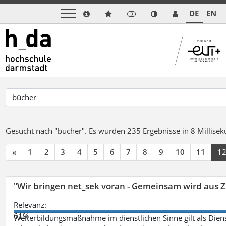
DE
EN
Gesucht nach "bücher".
Es wurden 235 Ergebnisse in 8 Millise
«
1
2
3
4
5
6
7
8
9
10
11
1
"Wir bringen net_sek voran - Gemeinsam wird aus
Relevanz:
61%
Weiterbildungsmaßnahme im dienstlichen Sinne gilt als Dien