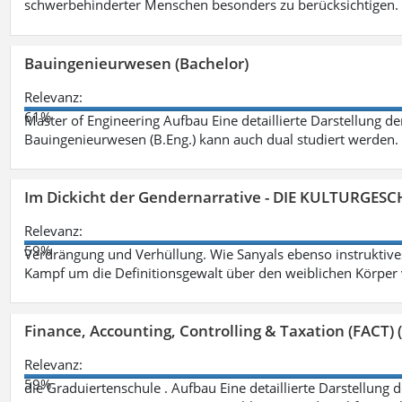
schwerbehinderter Menschen besonders zu berücksichtigen. Fa
Bauingenieurwesen (Bachelor)
Relevanz:
61%
Master of Engineering Aufbau Eine detaillierte Darstellung de
Bauingenieurwesen (B.Eng.) kann auch dual studiert werden.
Im Dickicht der Gendernarrative - DIE KULTURGES
Relevanz:
59%
Verdrängung und Verhüllung. Wie Sanyals ebenso instruktiv
Kampf um die Definitionsgewalt über den weiblichen Körper
Finance, Accounting, Controlling & Taxation (FACT) (
Relevanz:
59%
die Graduiertenschule . Aufbau Eine detaillierte Darstellung 