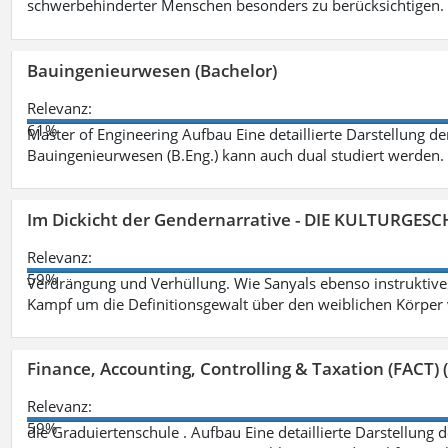
schwerbehinderter Menschen besonders zu berücksichtigen. Fa
Bauingenieurwesen (Bachelor)
Relevanz:
61%
Master of Engineering Aufbau Eine detaillierte Darstellung de
Bauingenieurwesen (B.Eng.) kann auch dual studiert werden.
Im Dickicht der Gendernarrative - DIE KULTURGES
Relevanz:
59%
Verdrängung und Verhüllung. Wie Sanyals ebenso instruktiv
Kampf um die Definitionsgewalt über den weiblichen Körper
Finance, Accounting, Controlling & Taxation (FACT) (
Relevanz:
59%
die Graduiertenschule . Aufbau Eine detaillierte Darstellung 