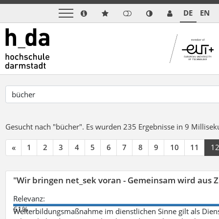
DE
EN
Gesucht nach "bücher".
Es wurden 235 Ergebnisse in 9 Millise
«
1
2
3
4
5
6
7
8
9
10
11
1
"Wir bringen net_sek voran - Gemeinsam wird aus
Relevanz:
61%
Weiterbildungsmaßnahme im dienstlichen Sinne gilt als Dien