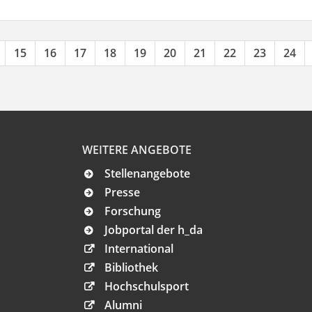
15
16
17
18
19
20
21
22
23
24
WEITERE ANGEBOTE
Stellenangebote
Presse
Forschung
Jobportal der h_da
International
Bibliothek
Hochschulsport
Alumni