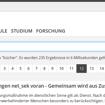
ULE
STUDIUM
FORSCHUNG
 "bücher".
Es wurden 235 Ergebnisse in 6 Millisekunden ge
3
4
5
6
7
8
9
10
11
12
13
14
ingen net_sek voran - Gemeinsam wird aus 
ungsmaßnahme im dienstlichen Sinne gilt als Dienst. Nach 
hwerbehinderter Menschen besonders zu berücksichtigen. Fa