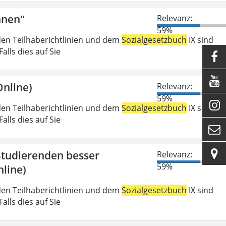
nnen"
Relevanz:
59%
den Teilhaberichtlinien und dem
Sozialgesetzbuch
IX sind
lls dies auf Sie


nline)
Relevanz:
59%

den Teilhaberichtlinien und dem
Sozialgesetzbuch
IX sind
lls dies auf Sie


 Studierenden besser
Relevanz:
59%
line)
den Teilhaberichtlinien und dem
Sozialgesetzbuch
IX sind
lls dies auf Sie