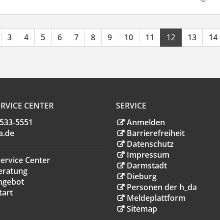
3
4
5
6
7
8
9
10
11
12
13
14
RVICE CENTER
SERVICE
.533-5551
Anmelden
a
.
de
Barrierefreiheit
Datenschutz
Impressum
ervice Center
Darmstadt
eratung
Dieburg
ngebot
Personen der h_da
tart
Meldeplattform
Sitemap