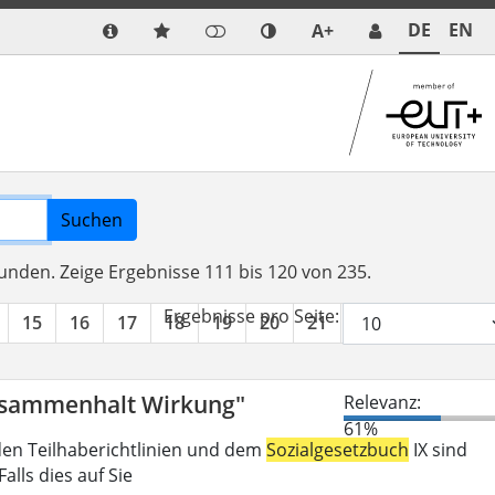
DE
EN
A+
Suchen
funden.
Zeige Ergebnisse 111 bis 120 von 235.
Ergebnisse pro Seite:
15
16
17
18
19
20
21
22
23
24
Zusammenhalt Wirkung"
Relevanz:
61%
den Teilhaberichtlinien und dem
Sozialgesetzbuch
IX sind
lls dies auf Sie