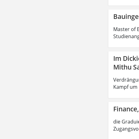
Bauinge
Master of E
Studienang
Im Dick
Mithu S
Verdrängun
Kampf um d
Finance,
die Graduie
Zugangsvor