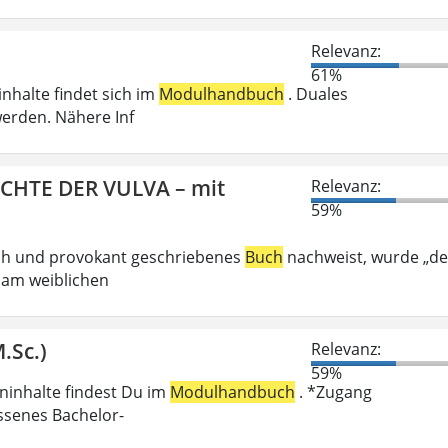
Relevanz:
61%
inhalte findet sich im
Modulhandbuch
. Duales
erden. Nähere Inf
ICHTE DER VULVA – mit
Relevanz:
59%
ech und provokant geschriebenes
Buch
nachweist, wurde „de
 am weiblichen
.Sc.)
Relevanz:
59%
eninhalte findest Du im
Modulhandbuch
. *Zugang
ossenes Bachelor-