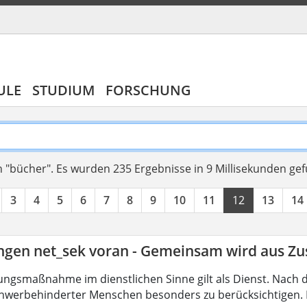
ULE
STUDIUM
FORSCHUNG
 "bücher".
Es wurden 235 Ergebnisse in 9 Millisekunden ge
3
4
5
6
7
8
9
10
11
12
13
14
ingen net_sek voran - Gemeinsam wird aus 
ungsmaßnahme im dienstlichen Sinne gilt als Dienst. Nach 
hwerbehinderter Menschen besonders zu berücksichtigen. Fa