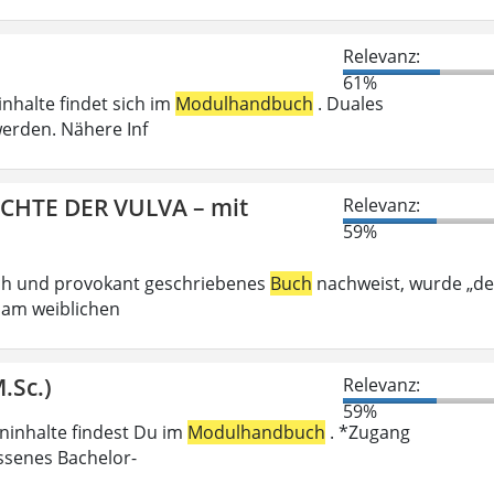
Relevanz:
61%
inhalte findet sich im
Modulhandbuch
. Duales
erden. Nähere Inf
ICHTE DER VULVA – mit
Relevanz:
59%
ech und provokant geschriebenes
Buch
nachweist, wurde „de
 am weiblichen
.Sc.)
Relevanz:
59%
eninhalte findest Du im
Modulhandbuch
. *Zugang
ossenes Bachelor-