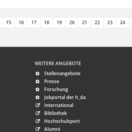
15
16
17
18
19
20
21
22
23
24
WEITERE ANGEBOTE
Stellenangebote
Presse
Forschung
Jobportal der h_da
International
Bibliothek
Hochschulsport
Alumni