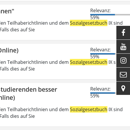
nnen"
Relevanz:
59%
den Teilhaberichtlinien und dem
Sozialgesetzbuch
IX sind
lls dies auf Sie


nline)
Relevanz:
59%

den Teilhaberichtlinien und dem
Sozialgesetzbuch
IX sind
lls dies auf Sie


 Studierenden besser
Relevanz:
59%
line)
den Teilhaberichtlinien und dem
Sozialgesetzbuch
IX sind
lls dies auf Sie