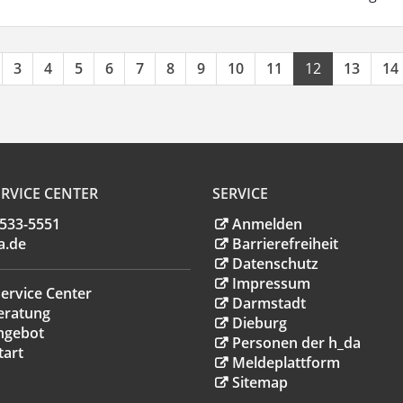
3
4
5
6
7
8
9
10
11
12
13
14
RVICE CENTER
SERVICE
.533-5551
Anmelden
a
.
de
Barrierefreiheit
Datenschutz
Impressum
ervice Center
Darmstadt
eratung
Dieburg
ngebot
Personen der h_da
tart
Meldeplattform
Sitemap