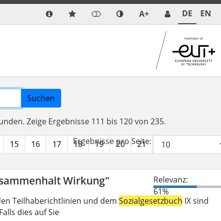
DE
EN
A+
Suchen
funden.
Zeige Ergebnisse 111 bis 120 von 235.
Ergebnisse pro Seite:
15
16
17
18
19
20
21
22
23
24
Zusammenhalt Wirkung"
Relevanz:
61%
den Teilhaberichtlinien und dem
Sozialgesetzbuch
IX sind
lls dies auf Sie