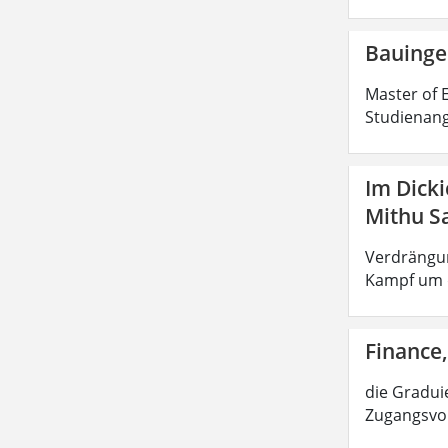
Bauinge
Master of E
Studienang
Im Dick
Mithu S
Verdrängun
Kampf um d
Finance,
die Graduie
Zugangsvor