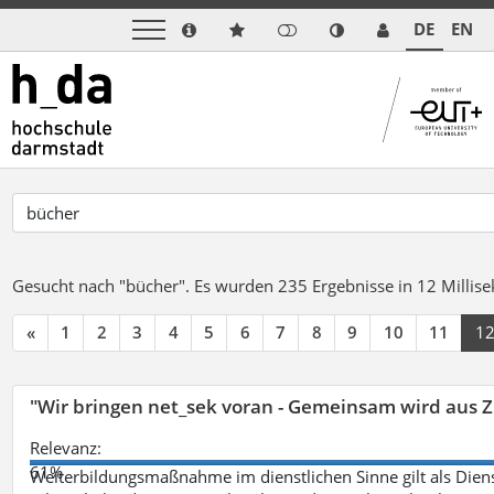
DE
EN
Gesucht nach "bücher".
Es wurden 235 Ergebnisse in 12 Milli
«
1
2
3
4
5
6
7
8
9
10
11
1
"Wir bringen net_sek voran - Gemeinsam wird aus
Relevanz:
61%
Weiterbildungsmaßnahme im dienstlichen Sinne gilt als Dien