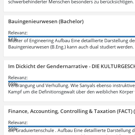
schwerbehinderter Menschen besonders zu berücksichtigen. Fa
Bauingenieurwesen (Bachelor)
Relevanz:
61%
Master of Engineering Aufbau Eine detaillierte Darstellung de
Bauingenieurwesen (B.Eng.) kann auch dual studiert werden.
Im Dickicht der Gendernarrative - DIE KULTURGES
Relevanz:
59%
Verdrängung und Verhüllung. Wie Sanyals ebenso instruktiv
Kampf um die Definitionsgewalt über den weiblichen Körper
Finance, Accounting, Controlling & Taxation (FACT) (
Relevanz:
59%
die Graduiertenschule . Aufbau Eine detaillierte Darstellung 