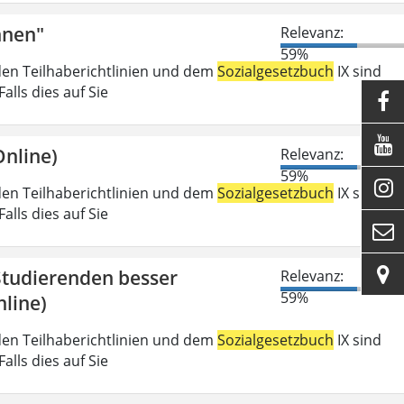
nnen"
Relevanz:
59%
den Teilhaberichtlinien und dem
Sozialgesetzbuch
IX sind
lls dies auf Sie


nline)
Relevanz:
59%

den Teilhaberichtlinien und dem
Sozialgesetzbuch
IX sind
lls dies auf Sie


 Studierenden besser
Relevanz:
59%
line)
den Teilhaberichtlinien und dem
Sozialgesetzbuch
IX sind
lls dies auf Sie