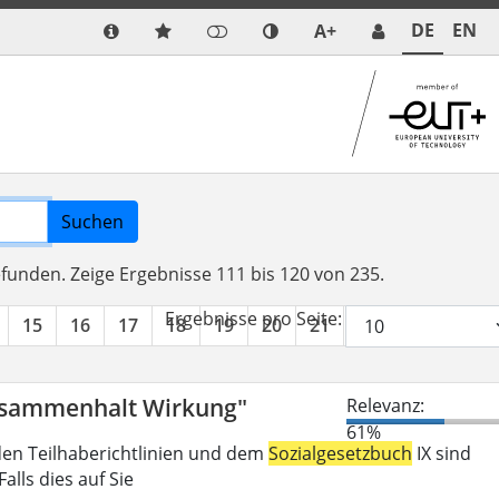
DE
EN
A+
Suchen
efunden.
Zeige Ergebnisse 111 bis 120 von 235.
Ergebnisse pro Seite:
15
16
17
18
19
20
21
22
23
24
Zusammenhalt Wirkung"
Relevanz:
61%
den Teilhaberichtlinien und dem
Sozialgesetzbuch
IX sind
lls dies auf Sie