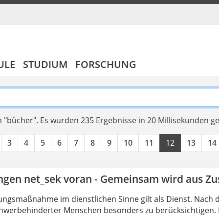
ULE
STUDIUM
FORSCHUNG
 "bücher".
Es wurden 235 Ergebnisse in 20 Millisekunden g
3
4
5
6
7
8
9
10
11
12
13
14
ingen net_sek voran - Gemeinsam wird aus 
ungsmaßnahme im dienstlichen Sinne gilt als Dienst. Nach 
hwerbehinderter Menschen besonders zu berücksichtigen. Fa