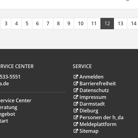
3
4
5
6
7
8
9
10
11
12
13
14
RVICE CENTER
SERVICE
.533-5551
Anmelden
a
.
de
Barrierefreiheit
Datenschutz
Impressum
ervice Center
Darmstadt
eratung
Dieburg
ngebot
Personen der h_da
tart
Meldeplattform
Sitemap