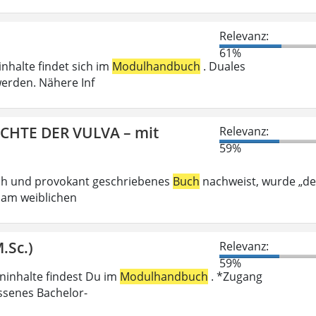
Relevanz:
61%
inhalte findet sich im
Modulhandbuch
. Duales
erden. Nähere Inf
ICHTE DER VULVA – mit
Relevanz:
59%
ech und provokant geschriebenes
Buch
nachweist, wurde „de
 am weiblichen
.Sc.)
Relevanz:
59%
eninhalte findest Du im
Modulhandbuch
. *Zugang
ossenes Bachelor-