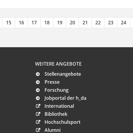
15
16
17
18
19
20
21
22
23
24
WEITERE ANGEBOTE
Stellenangebote
Presse
Forschung
Jobportal der h_da
International
Bibliothek
Hochschulsport
Alumni