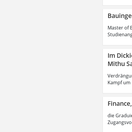
Bauinge
Master of E
Studienang
Im Dick
Mithu S
Verdrängun
Kampf um d
Finance,
die Graduie
Zugangsvor