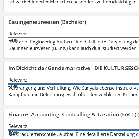
schwerbehinderter Menschen besonders zu berücksichtigen. Fa
Bauingenieurwesen (Bachelor)
Relevanz:
61%
Master of Engineering Aufbau Eine detaillierte Darstellung de
Bauingenieurwesen (B.Eng.) kann auch dual studiert werden.
Im Dickicht der Gendernarrative - DIE KULTURGES
Relevanz:
59%
Verdrängung und Verhüllung. Wie Sanyals ebenso instruktiv
Kampf um die Definitionsgewalt über den weiblichen Körper
Finance, Accounting, Controlling & Taxation (FACT) (
Relevanz:
59%
die Graduiertenschule . Aufbau Eine detaillierte Darstellung 