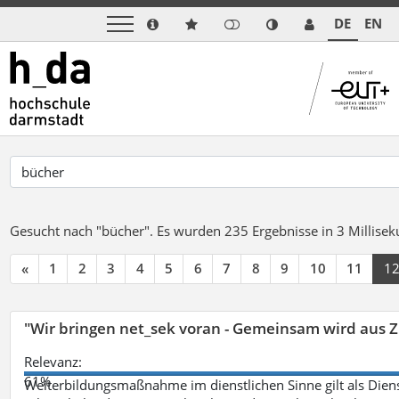
DE
EN
Gesucht nach "bücher".
Es wurden 235 Ergebnisse in 3 Millise
«
1
2
3
4
5
6
7
8
9
10
11
1
"Wir bringen net_sek voran - Gemeinsam wird aus
Relevanz:
61%
Weiterbildungsmaßnahme im dienstlichen Sinne gilt als Dien