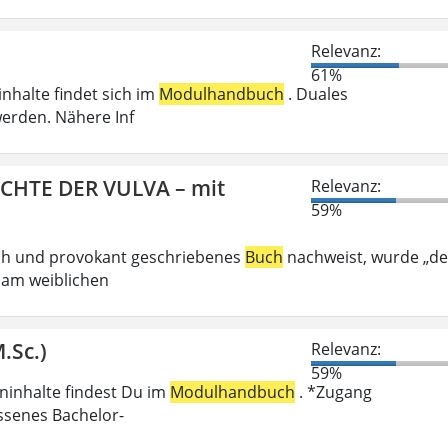
Relevanz:
61%
inhalte findet sich im
Modulhandbuch
. Duales
erden. Nähere Inf
ICHTE DER VULVA – mit
Relevanz:
59%
ech und provokant geschriebenes
Buch
nachweist, wurde „de
 am weiblichen
.Sc.)
Relevanz:
59%
eninhalte findest Du im
Modulhandbuch
. *Zugang
ossenes Bachelor-