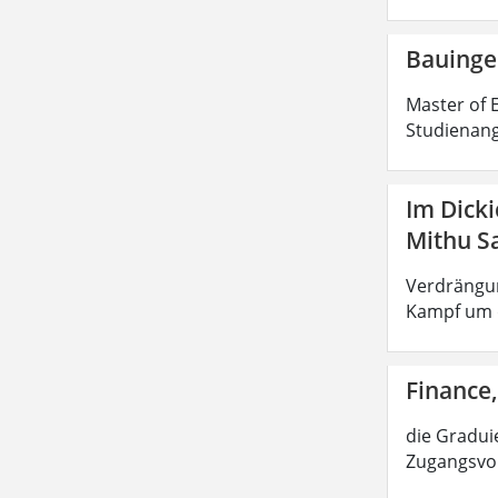
Bauinge
Master of E
Studienang
Im Dick
Mithu S
Verdrängun
Kampf um d
Finance,
die Graduie
Zugangsvor