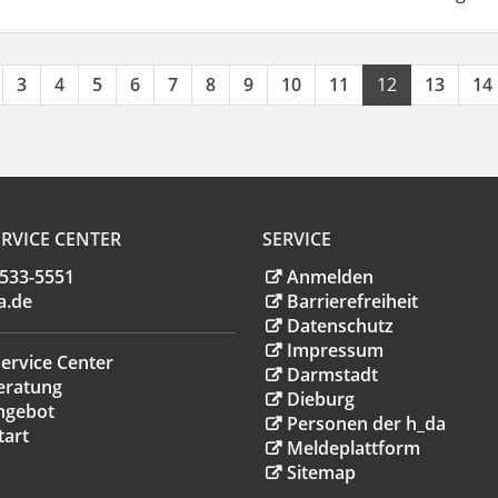
3
4
5
6
7
8
9
10
11
12
13
14
RVICE CENTER
SERVICE
.533-5551
Anmelden
a
.
de
Barrierefreiheit
Datenschutz
Impressum
ervice Center
Darmstadt
eratung
Dieburg
ngebot
Personen der h_da
tart
Meldeplattform
Sitemap