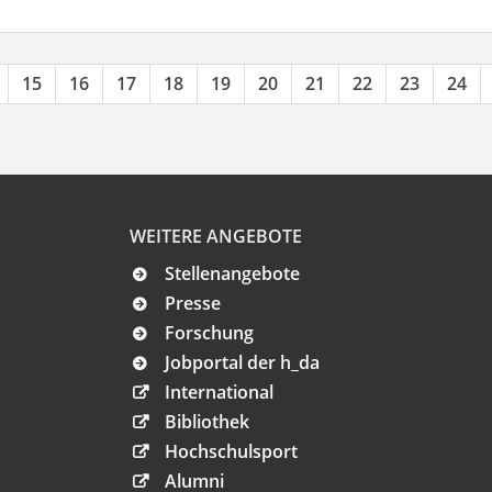
15
16
17
18
19
20
21
22
23
24
WEITERE ANGEBOTE
Stellenangebote
Presse
Forschung
Jobportal der h_da
International
Bibliothek
Hochschulsport
Alumni