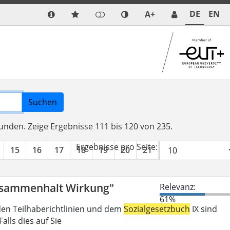
DE
EN
A+
Suchen
funden.
Zeige Ergebnisse 111 bis 120 von 235.
Ergebnisse pro Seite:
15
16
17
18
19
20
21
22
23
24
Zusammenhalt Wirkung"
Relevanz:
61%
den Teilhaberichtlinien und dem
Sozialgesetzbuch
IX sind
lls dies auf Sie