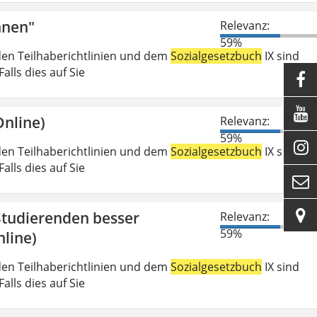
nnen"
Relevanz:
59%
den Teilhaberichtlinien und dem
Sozialgesetzbuch
IX sind
lls dies auf Sie


nline)
Relevanz:
59%

den Teilhaberichtlinien und dem
Sozialgesetzbuch
IX sind
lls dies auf Sie


 Studierenden besser
Relevanz:
59%
line)
den Teilhaberichtlinien und dem
Sozialgesetzbuch
IX sind
lls dies auf Sie