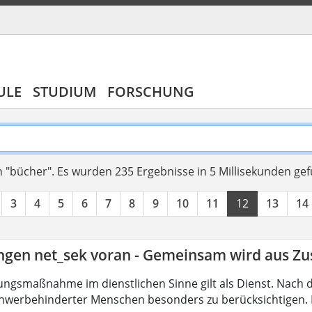
ULE
STUDIUM
FORSCHUNG
 "bücher".
Es wurden 235 Ergebnisse in 5 Millisekunden ge
3
4
5
6
7
8
9
10
11
12
13
14
ingen net_sek voran - Gemeinsam wird aus 
ungsmaßnahme im dienstlichen Sinne gilt als Dienst. Nach 
hwerbehinderter Menschen besonders zu berücksichtigen. Fa