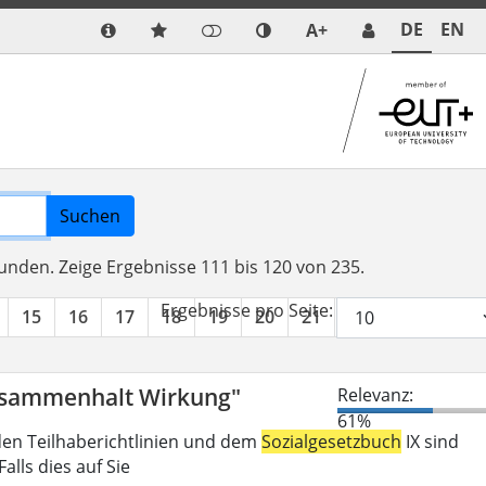
DE
EN
A+
Suchen
funden.
Zeige Ergebnisse 111 bis 120 von 235.
Ergebnisse pro Seite:
15
16
17
18
19
20
21
22
23
24
Zusammenhalt Wirkung"
Relevanz:
61%
den Teilhaberichtlinien und dem
Sozialgesetzbuch
IX sind
lls dies auf Sie