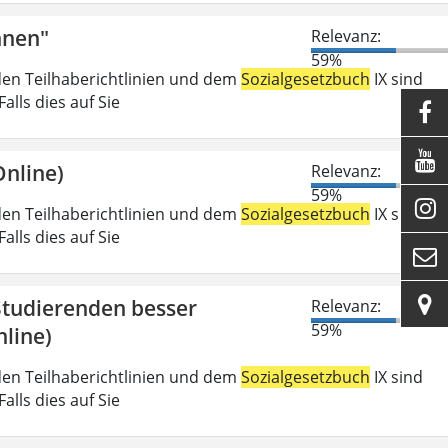
nnen"
Relevanz:
59%
den Teilhaberichtlinien und dem
Sozialgesetzbuch
IX sind
lls dies auf Sie


nline)
Relevanz:
59%

den Teilhaberichtlinien und dem
Sozialgesetzbuch
IX sind
lls dies auf Sie


 Studierenden besser
Relevanz:
59%
line)
den Teilhaberichtlinien und dem
Sozialgesetzbuch
IX sind
lls dies auf Sie