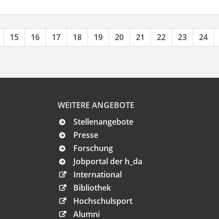
15
16
17
18
19
20
21
22
23
24
WEITERE ANGEBOTE
Stellenangebote
Presse
Forschung
Jobportal der h_da
International
Bibliothek
Hochschulsport
Alumni