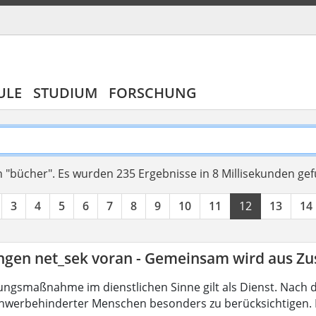
ULE
STUDIUM
FORSCHUNG
 "bücher".
Es wurden 235 Ergebnisse in 8 Millisekunden ge
3
4
5
6
7
8
9
10
11
12
13
14
ingen net_sek voran - Gemeinsam wird aus 
ungsmaßnahme im dienstlichen Sinne gilt als Dienst. Nach 
hwerbehinderter Menschen besonders zu berücksichtigen. Fa