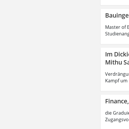
Bauinge
Master of E
Studienang
Im Dick
Mithu S
Verdrängun
Kampf um d
Finance,
die Graduie
Zugangsvor