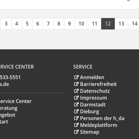
3
4
5
6
7
8
9
10
11
12
13
14
RVICE CENTER
SERVICE
.533-5551
Anmelden
a
.
de
Barrierefreiheit
Datenschutz
Impressum
ervice Center
Darmstadt
eratung
Dieburg
ngebot
Personen der h_da
tart
Meldeplattform
Sitemap