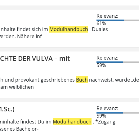
Relevanz:
61%
inhalte findet sich im
Modulhandbuch
. Duales
erden. Nähere Inf
ICHTE DER VULVA – mit
Relevanz:
59%
ech und provokant geschriebenes
Buch
nachweist, wurde „de
 am weiblichen
.Sc.)
Relevanz:
59%
eninhalte findest Du im
Modulhandbuch
. *Zugang
ossenes Bachelor-