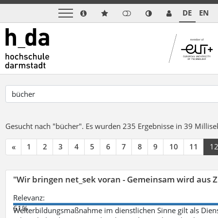
DE
EN
Gesucht nach "bücher".
Es wurden 235 Ergebnisse in 39 Milli
«
1
2
3
4
5
6
7
8
9
10
11
1
"Wir bringen net_sek voran - Gemeinsam wird aus
Relevanz:
61%
Weiterbildungsmaßnahme im dienstlichen Sinne gilt als Dien