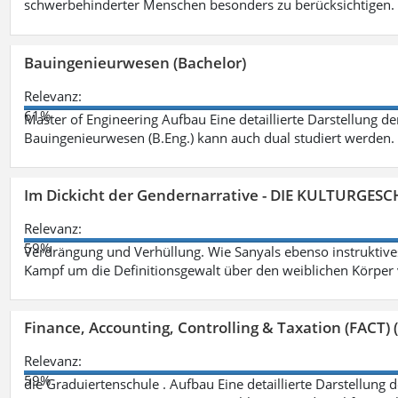
schwerbehinderter Menschen besonders zu berücksichtigen. Fa
Bauingenieurwesen (Bachelor)
Relevanz:
61%
Master of Engineering Aufbau Eine detaillierte Darstellung de
Bauingenieurwesen (B.Eng.) kann auch dual studiert werden.
Im Dickicht der Gendernarrative - DIE KULTURGES
Relevanz:
59%
Verdrängung und Verhüllung. Wie Sanyals ebenso instruktiv
Kampf um die Definitionsgewalt über den weiblichen Körper
Finance, Accounting, Controlling & Taxation (FACT) (
Relevanz:
59%
die Graduiertenschule . Aufbau Eine detaillierte Darstellung 