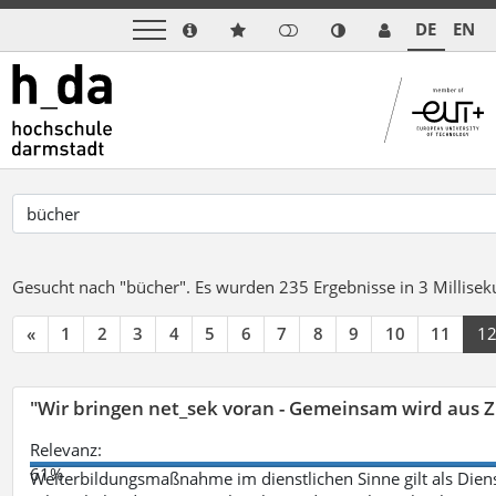
DE
EN
Gesucht nach "bücher".
Es wurden 235 Ergebnisse in 3 Millise
«
1
2
3
4
5
6
7
8
9
10
11
1
"Wir bringen net_sek voran - Gemeinsam wird aus
Relevanz:
61%
Weiterbildungsmaßnahme im dienstlichen Sinne gilt als Dien