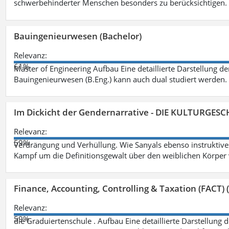
schwerbehinderter Menschen besonders zu berücksichtigen. Fa
Bauingenieurwesen (Bachelor)
Relevanz:
61%
Master of Engineering Aufbau Eine detaillierte Darstellung de
Bauingenieurwesen (B.Eng.) kann auch dual studiert werden.
Im Dickicht der Gendernarrative - DIE KULTURGES
Relevanz:
59%
Verdrängung und Verhüllung. Wie Sanyals ebenso instruktiv
Kampf um die Definitionsgewalt über den weiblichen Körper
Finance, Accounting, Controlling & Taxation (FACT) (
Relevanz:
59%
die Graduiertenschule . Aufbau Eine detaillierte Darstellung 