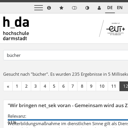
DE
EN
Gesucht nach "bücher".
Es wurden 235 Ergebnisse in 5 Millise
«
1
2
3
4
5
6
7
8
9
10
11
1
"Wir bringen net_sek voran - Gemeinsam wird aus
Relevanz:
61%
Weiterbildungsmaßnahme im dienstlichen Sinne gilt als Dien