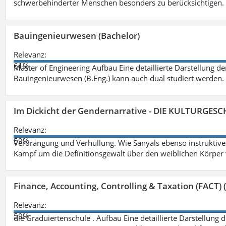
schwerbehinderter Menschen besonders zu berücksichtigen. Fa
Bauingenieurwesen (Bachelor)
Relevanz:
61%
Master of Engineering Aufbau Eine detaillierte Darstellung de
Bauingenieurwesen (B.Eng.) kann auch dual studiert werden.
Im Dickicht der Gendernarrative - DIE KULTURGES
Relevanz:
59%
Verdrängung und Verhüllung. Wie Sanyals ebenso instruktiv
Kampf um die Definitionsgewalt über den weiblichen Körper
Finance, Accounting, Controlling & Taxation (FACT) (
Relevanz:
59%
die Graduiertenschule . Aufbau Eine detaillierte Darstellung 