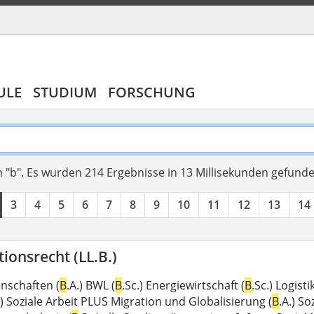
ULE
STUDIUM
FORSCHUNG
 "b".
Es wurden 214 Ergebnisse in 13 Millisekunden gefund
3
4
5
6
7
8
9
10
11
12
13
14
ionsrecht (LL.B.)
enschaften (
B
.A.) BWL (
B
.Sc.) Energiewirtschaft (
B
.Sc.) Logis
.) Soziale Arbeit PLUS Migration und Globalisierung (
B
.A.) So