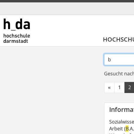
HOCHSCH
Gesucht nach
«
1
2
Informat
Sozialwiss
Arbeit (
B
.A