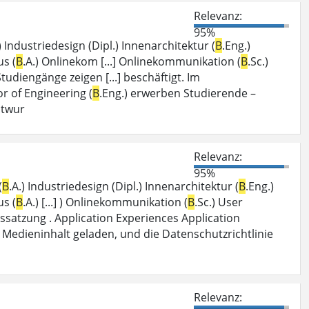
Relevanz:
95%
.) Industriedesign (Dipl.) Innenarchitektur (
B
.Eng.)
us (
B
.A.) Onlinekom [...] Onlinekommunikation (
B
.Sc.)
 Studiengänge zeigen [...] beschäftigt. Im
 of Engineering (
B
.Eng.) erwerben Studierende –
ntwur
Relevanz:
95%
(
B
.A.) Industriedesign (Dipl.) Innenarchitektur (
B
.Eng.)
us (
B
.A.) [...] ) Onlinekommunikation (
B
.Sc.) User
gssatzung . Application Experiences Application
er Medieninhalt geladen, und die Datenschutzrichtlinie
Relevanz: