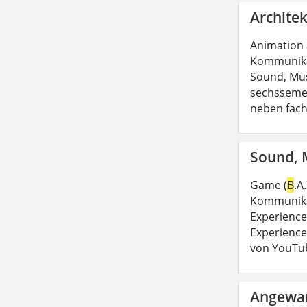
Architek
Animation
Kommunikat
Sound, Mus
sechssemes
neben fach
Sound, M
Game (
B
.A
Kommunikat
Experience
Experience
von YouTub
Angewan