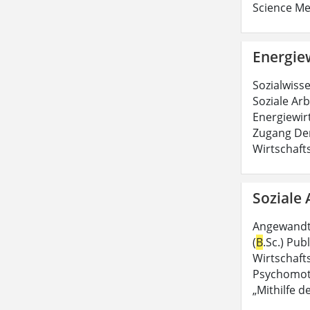
Science Me
Energiew
Sozialwiss
Soziale Arb
Energiewirt
Zugang Der
Wirtschaft
Soziale 
Angewandte
(
B
.Sc.) Pu
Wirtschaft
Psychomoto
„Mithilfe d