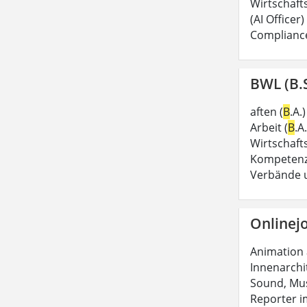
Wirtschaft
(AI Officer
Complianc
BWL (B.S
aften (
B
.A.
Arbeit (
B
.A
Wirtschaft
Kompetenzen
Verbände
Onlinejo
Animation
Innenarchi
Sound, Mus
Reporter im