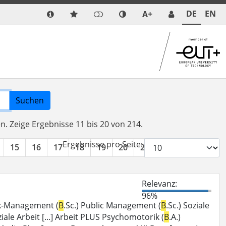
DE
EN
A+
Suchen
en.
Zeige Ergebnisse 11 bis 20 von 214.
Ergebnisse pro Seite:
15
16
17
18
19
20
21
22
»
Relevanz:
96%
tik-Management (
B
.Sc.) Public Management (
B
.Sc.) Soziale
ziale Arbeit [...] Arbeit PLUS Psychomotorik (
B
.A.)