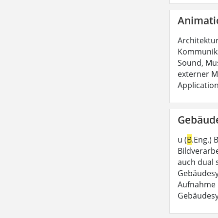
Animati
Architektur
Kommunikat
Sound, Mus
externer Me
Applicatio
Gebäude
u (
B
.Eng.)
Bildverarbe
auch dual 
Gebäudesy
Aufnahme i
Gebäudesy