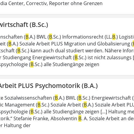
dia Center, Correctiv, Reporter ohne Grenzen
irtschaft (B.Sc.)
enschaften (
B
.A.) BWL (
B
.Sc.) Informationsrecht (LL.
B
.) Logis
eit (
B
.A.) Soziale Arbeit PLUS Migration und Globalisierung (
schaft (
B
.Sc.) kann auch dual studiert werden. Nähere Info
 Studiengang Energiewirtschaft (
B
.Sc.) ist nicht zulassungs
spsychologie (
B
.Sc.) alle Studiengänge zeigen
Arbeit PLUS Psychomotorik (B.A.)
 Sozialwissenschaften (
B
.A.) BWL (
B
.Sc.) Energiewirtschaft (
blic Management (
B
.Sc.) Soziale Arbeit (
B
.A.) Soziale Arbeit PL
spsychologie (
B
.Sc.) alle Studiengänge zeigen [...] Haltung m
rik.“ Stefanie Franke, Absolventin
B
. A. Soziale Arbeit an d
er Haltung der