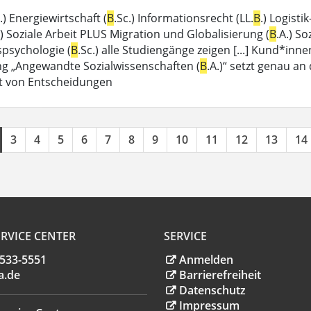
.) Energiewirtschaft (
B
.Sc.) Informationsrecht (LL.
B
.) Logist
.) Soziale Arbeit PLUS Migration und Globalisierung (
B
.A.) So
spsychologie (
B
.Sc.) alle Studiengänge zeigen [...] Kund*in
g „Angewandte Sozialwissenschaften (
B
.A.)“ setzt genau an
t von Entscheidungen
3
4
5
6
7
8
9
10
11
12
13
14
RVICE CENTER
SERVICE
.533-5551
Anmelden
a
.
de
Barrierefreiheit
Datenschutz
Impressum