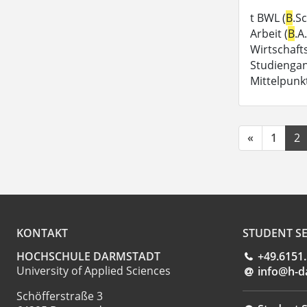
t BWL (
B
.Sc
Arbeit (
B
.A
Wirtschaft
Studiengan
Mittelpunk
«
1
2
KONTAKT
STUDENT SE
HOCHSCHULE DARMSTADT
+49.6151
University of Applied Sciences
info@h-d
Schöfferstraße 3