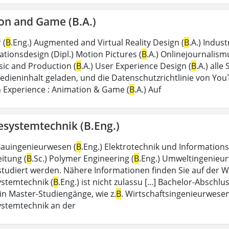
on and Game (B.A.)
 (
B
.Eng.) Augmented and Virtual Reality Design (
B
.A.) Indust
ionsdesign (Dipl.) Motion Pictures (
B
.A.) Onlinejournalism
ic and Production (
B
.A.) User Experience Design (
B
.A.) alle
dieninhalt geladen, und die Datenschutzrichtlinie von YouTu
n Experience : Animation & Game (
B
.A.) Auf
systemtechnik (B.Eng.)
 Bauingenieurwesen (
B
.Eng.) Elektrotechnik und Informations
itung (
B
.Sc.) Polymer Engineering (
B
.Eng.) Umweltingenieur
studiert werden. Nähere Informationen finden Sie auf der 
stemtechnik (
B
.Eng.) ist nicht zulassu [...] Bachelor-Absch
n Master-Studiengänge, wie z.
B
. Wirtschaftsingenieurwese
stemtechnik an der