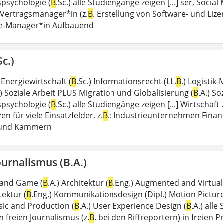
spsychologie (
B
.Sc.) alle Studiengänge zeigen [...] ser, Soc
) Vertragsmanager*in (z.
B
. Erstellung von Software- und L
e-Manager*in Aufbauend
c.)
) Energiewirtschaft (
B
.Sc.) Informationsrecht (LL.
B
.) Logisti
.) Soziale Arbeit PLUS Migration und Globalisierung (
B
.A.) So
spsychologie (
B
.Sc.) alle Studiengänge zeigen [...] Wirtscha
 für viele Einsatzfelder, z.
B
.: Industrieunternehmen Fin
 und Kammern
urnalismus (B.A.)
 and Game (
B
.A.) Architektur (
B
.Eng.) Augmented and Virtual 
tektur (
B
.Eng.) Kommunikationsdesign (Dipl.) Motion Picture
ic and Production (
B
.A.) User Experience Design (
B
.A.) all
 freien Journalismus (z.
B
. bei den Riffreportern) in freien