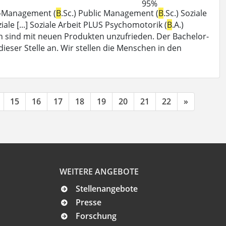
95%
ik-Management (
B
.Sc.) Public Management (
B
.Sc.) Soziale
ziale [...] Soziale Arbeit PLUS Psychomotorik (
B
.A.)
nen sind mit neuen Produkten unzufrieden. Der Bachelor-
 dieser Stelle an. Wir stellen die Menschen in den
15
16
17
18
19
20
21
22
»
WEITERE ANGEBOTE
Stellenangebote
Presse
Forschung