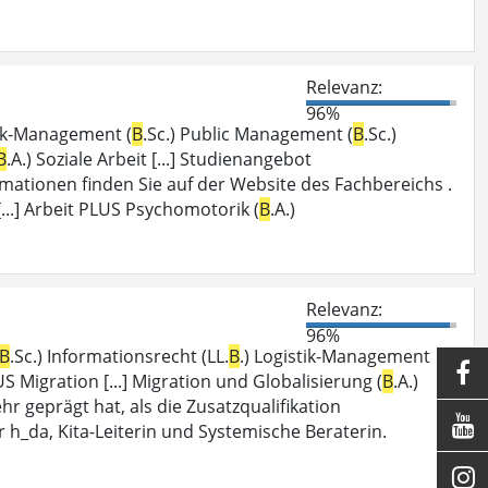
Relevanz:
96%
tik-Management (
B
.Sc.) Public Management (
B
.Sc.)
B
.A.) Soziale Arbeit [...] Studienangebot
rmationen finden Sie auf der Website des Fachbereichs .
 [...] Arbeit PLUS Psychomotorik (
B
.A.)
Relevanz:
96%
B
.Sc.) Informationsrecht (LL.
B
.) Logistik-Management

US Migration [...] Migration und Globalisierung (
B
.A.)
ehr geprägt hat, als die Zusatzqualifikation

er h_da, Kita-Leiterin und Systemische Beraterin.
