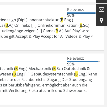

Relevanz:
96%
riedesign (Dipl.) Innenarchitektur (
B
.Eng.)

us (
B
.A.) Onlineko [...] Onlinekommunikation (
B
.Sc.)
 Studiengänge zeigen [...] Game (
B
.A.) Auf 'Play' wird
be gilt Accept & Play Accept for All Videos & Play ×
Relevanz:
95%
technik (
B
.Eng.) Mechatronik (
B
.Sc.) Optotechnik &
wesen (
B
.Eng [...] Gebäudesystemtechnik (
B
.Eng.) kann
Webseite des Fachbereichs. Zugang Der Studiengang
luss ist berufsbefähigend, ermöglicht aber auch die
n mit Vertiefung Elektrotechnik und Schwerpunkt