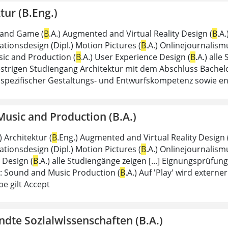
tur (B.Eng.)
 and Game (
B
.A.) Augmented and Virtual Reality Design (
B
.A
ionsdesign (Dipl.) Motion Pictures (
B
.A.) Onlinejournalism
ic and Production (
B
.A.) User Experience Design (
B
.A.) alle
trigen Studiengang Architektur mit dem Abschluss Bachelor
spezifischer Gestaltungs- und Entwurfskompetenz sowie e
usic and Production (B.A.)
.) Architektur (
B
.Eng.) Augmented and Virtual Reality Design 
ionsdesign (Dipl.) Motion Pictures (
B
.A.) Onlinejournalism
 Design (
B
.A.) alle Studiengänge zeigen [...] Eignungsprüfun
: Sound and Music Production (
B
.A.) Auf 'Play' wird extern
e gilt Accept
dte Sozialwissenschaften (B.A.)