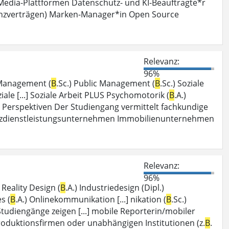
ial Media-Plattformen Datenschutz- und KI-Beauftragte*r
izenzverträgen) Marken-Manager*in Open Source
Relevanz:
96%
k-Management (
B
.Sc.) Public Management (
B
.Sc.) Soziale
ziale [...] Soziale Arbeit PLUS Psychomotorik (
B
.A.)
ft . Perspektiven Der Studiengang vermittelt fachkundige
anzdienstleistungsunternehmen Immobilienunternehmen
Relevanz:
96%
Reality Design (
B
.A.) Industriedesign (Dipl.)
s (
B
.A.) Onlinekommunikation [...] nikation (
B
.Sc.)
e Studiengänge zeigen [...] mobile Reporterin/mobiler
 Produktionsfirmen oder unabhängigen Institutionen (z.
B
.