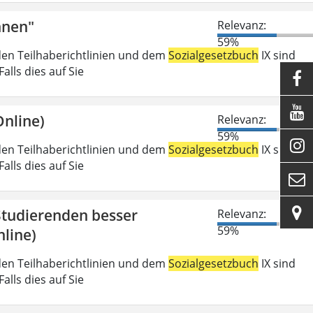
nnen"
Relevanz:
59%
den Teilhaberichtlinien und dem
Sozialgesetzbuch
IX sind
lls dies auf Sie


nline)
Relevanz:
59%

den Teilhaberichtlinien und dem
Sozialgesetzbuch
IX sind
lls dies auf Sie


 Studierenden besser
Relevanz:
59%
line)
den Teilhaberichtlinien und dem
Sozialgesetzbuch
IX sind
lls dies auf Sie