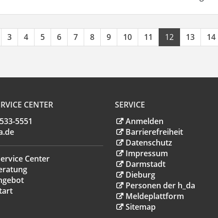
3
4
5
6
7
8
9
10
11
12
13
14
RVICE CENTER
SERVICE
.533-5551
Anmelden
a
.
de
Barrierefreiheit
Datenschutz
Impressum
ervice Center
Darmstadt
eratung
Dieburg
ngebot
Personen der h_da
tart
Meldeplattform
Sitemap