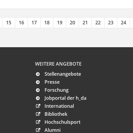
15
16
17
18
19
20
21
22
23
24
WEITERE ANGEBOTE
Stellenangebote
Presse
Forschung
Jobportal der h_da
International
Bibliothek
Hochschulsport
Alumni