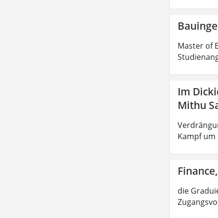
Bauinge
Master of E
Studienang
Im Dick
Mithu S
Verdrängun
Kampf um d
Finance,
die Graduie
Zugangsvor