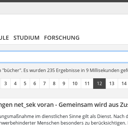
ULE
STUDIUM
FORSCHUNG
 "bücher".
Es wurden 235 Ergebnisse in 9 Millisekunden ge
3
4
5
6
7
8
9
10
11
12
13
14
ingen net_sek voran - Gemeinsam wird aus 
ungsmaßnahme im dienstlichen Sinne gilt als Dienst. Nach 
hwerbehinderter Menschen besonders zu berücksichtigen. Fa