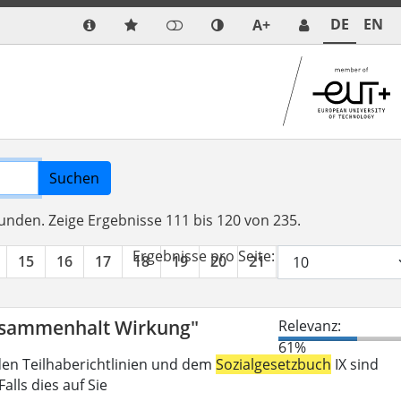
DE
EN
A+
Suchen
funden.
Zeige Ergebnisse 111 bis 120 von 235.
Ergebnisse pro Seite:
15
16
17
18
19
20
21
22
23
24
Zusammenhalt Wirkung"
Relevanz:
61%
den Teilhaberichtlinien und dem
Sozialgesetzbuch
IX sind
lls dies auf Sie