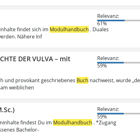
Relevanz:
61%
inhalte findet sich im
Modulhandbuch
. Duales
erden. Nähere Inf
ICHTE DER VULVA – mit
Relevanz:
59%
ech und provokant geschriebenes
Buch
nachweist, wurde „de
 am weiblichen
.Sc.)
Relevanz:
59%
eninhalte findest Du im
Modulhandbuch
. *Zugang
ossenes Bachelor-