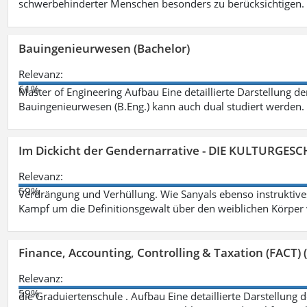
schwerbehinderter Menschen besonders zu berücksichtigen. Fa
Bauingenieurwesen (Bachelor)
Relevanz:
61%
Master of Engineering Aufbau Eine detaillierte Darstellung de
Bauingenieurwesen (B.Eng.) kann auch dual studiert werden.
Im Dickicht der Gendernarrative - DIE KULTURGES
Relevanz:
59%
Verdrängung und Verhüllung. Wie Sanyals ebenso instruktiv
Kampf um die Definitionsgewalt über den weiblichen Körper
Finance, Accounting, Controlling & Taxation (FACT) (
Relevanz:
59%
die Graduiertenschule . Aufbau Eine detaillierte Darstellung 