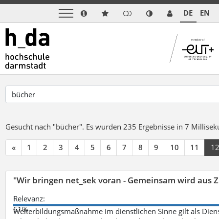
DE
EN
Gesucht nach "bücher".
Es wurden 235 Ergebnisse in 7 Millise
«
1
2
3
4
5
6
7
8
9
10
11
1
"Wir bringen net_sek voran - Gemeinsam wird aus
Relevanz:
61%
Weiterbildungsmaßnahme im dienstlichen Sinne gilt als Dien