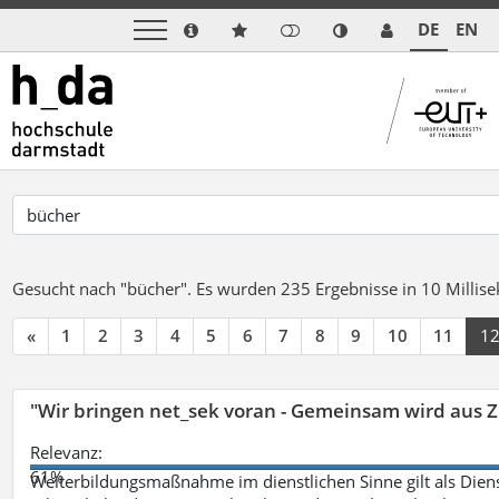
DE
EN
Gesucht nach "bücher".
Es wurden 235 Ergebnisse in 10 Milli
«
1
2
3
4
5
6
7
8
9
10
11
1
"Wir bringen net_sek voran - Gemeinsam wird aus
Relevanz:
61%
Weiterbildungsmaßnahme im dienstlichen Sinne gilt als Dien