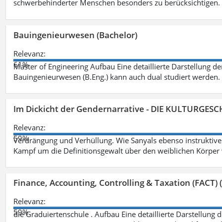
schwerbehinderter Menschen besonders zu berücksichtigen. Fa
Bauingenieurwesen (Bachelor)
Relevanz:
61%
Master of Engineering Aufbau Eine detaillierte Darstellung de
Bauingenieurwesen (B.Eng.) kann auch dual studiert werden.
Im Dickicht der Gendernarrative - DIE KULTURGES
Relevanz:
59%
Verdrängung und Verhüllung. Wie Sanyals ebenso instruktiv
Kampf um die Definitionsgewalt über den weiblichen Körper
Finance, Accounting, Controlling & Taxation (FACT) (
Relevanz:
59%
die Graduiertenschule . Aufbau Eine detaillierte Darstellung 