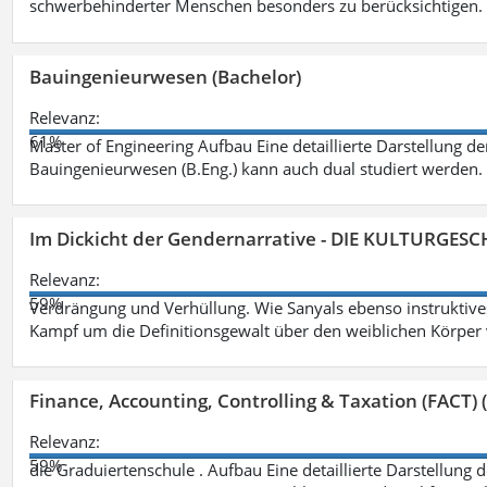
schwerbehinderter Menschen besonders zu berücksichtigen. Fa
Bauingenieurwesen (Bachelor)
Relevanz:
61%
Master of Engineering Aufbau Eine detaillierte Darstellung de
Bauingenieurwesen (B.Eng.) kann auch dual studiert werden.
Im Dickicht der Gendernarrative - DIE KULTURGES
Relevanz:
59%
Verdrängung und Verhüllung. Wie Sanyals ebenso instruktiv
Kampf um die Definitionsgewalt über den weiblichen Körper
Finance, Accounting, Controlling & Taxation (FACT) (
Relevanz:
59%
die Graduiertenschule . Aufbau Eine detaillierte Darstellung 