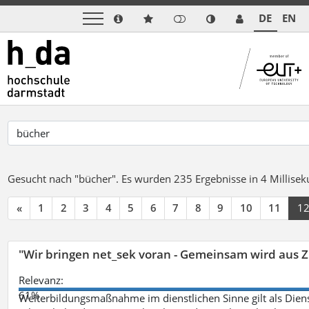
DE
EN
Gesucht nach "bücher".
Es wurden 235 Ergebnisse in 4 Millise
«
1
2
3
4
5
6
7
8
9
10
11
1
"Wir bringen net_sek voran - Gemeinsam wird aus
Relevanz:
61%
Weiterbildungsmaßnahme im dienstlichen Sinne gilt als Dien