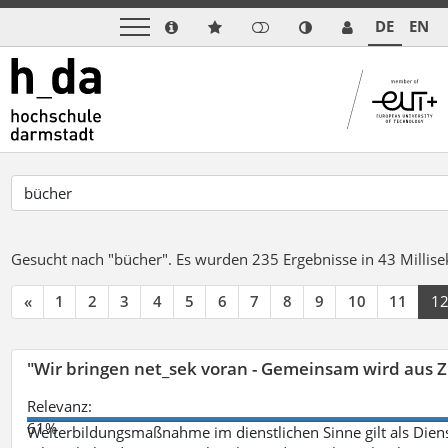
DE
EN
Gesucht nach "bücher".
Es wurden 235 Ergebnisse in 43 Milli
«
1
2
3
4
5
6
7
8
9
10
11
1
"Wir bringen net_sek voran - Gemeinsam wird aus
Relevanz:
61%
Weiterbildungsmaßnahme im dienstlichen Sinne gilt als Dien