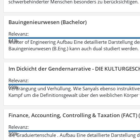
schwerbehinderter Menschen besonders zu berücksichtigen. Fa
Bauingenieurwesen (Bachelor)
Relevanz:
61%
Master of Engineering Aufbau Eine detaillierte Darstellung de
Bauingenieurwesen (B.Eng.) kann auch dual studiert werden.
Im Dickicht der Gendernarrative - DIE KULTURGES
Relevanz:
59%
Verdrängung und Verhüllung. Wie Sanyals ebenso instruktiv
Kampf um die Definitionsgewalt über den weiblichen Körper
Finance, Accounting, Controlling & Taxation (FACT) (
Relevanz:
59%
die Graduiertenschule . Aufbau Eine detaillierte Darstellung 