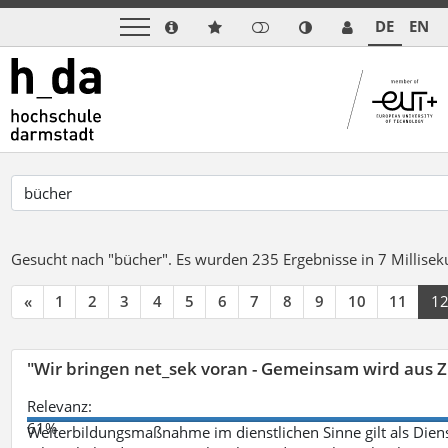
DE
EN
Gesucht nach "bücher".
Es wurden 235 Ergebnisse in 7 Millise
«
1
2
3
4
5
6
7
8
9
10
11
1
"Wir bringen net_sek voran - Gemeinsam wird aus
Relevanz:
61%
Weiterbildungsmaßnahme im dienstlichen Sinne gilt als Dien