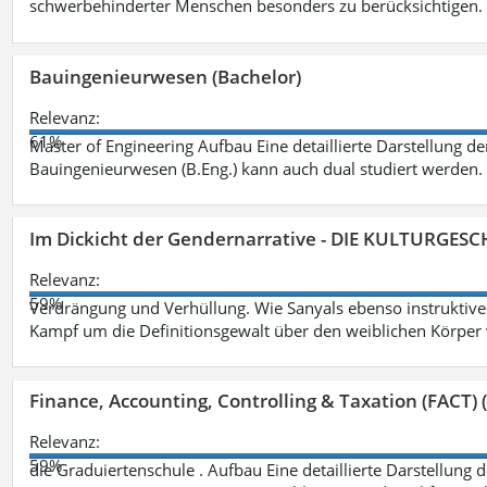
schwerbehinderter Menschen besonders zu berücksichtigen. Fa
Bauingenieurwesen (Bachelor)
Relevanz:
61%
Master of Engineering Aufbau Eine detaillierte Darstellung de
Bauingenieurwesen (B.Eng.) kann auch dual studiert werden.
Im Dickicht der Gendernarrative - DIE KULTURGES
Relevanz:
59%
Verdrängung und Verhüllung. Wie Sanyals ebenso instruktiv
Kampf um die Definitionsgewalt über den weiblichen Körper
Finance, Accounting, Controlling & Taxation (FACT) (
Relevanz:
59%
die Graduiertenschule . Aufbau Eine detaillierte Darstellung 