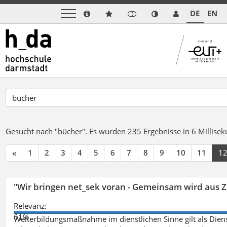
DE
EN
Gesucht nach "bücher".
Es wurden 235 Ergebnisse in 6 Millise
«
1
2
3
4
5
6
7
8
9
10
11
1
"Wir bringen net_sek voran - Gemeinsam wird aus
Relevanz:
61%
Weiterbildungsmaßnahme im dienstlichen Sinne gilt als Dien