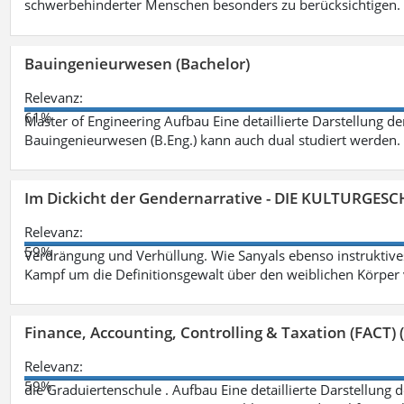
schwerbehinderter Menschen besonders zu berücksichtigen. Fa
Bauingenieurwesen (Bachelor)
Relevanz:
61%
Master of Engineering Aufbau Eine detaillierte Darstellung de
Bauingenieurwesen (B.Eng.) kann auch dual studiert werden.
Im Dickicht der Gendernarrative - DIE KULTURGES
Relevanz:
59%
Verdrängung und Verhüllung. Wie Sanyals ebenso instruktiv
Kampf um die Definitionsgewalt über den weiblichen Körper
Finance, Accounting, Controlling & Taxation (FACT) (
Relevanz:
59%
die Graduiertenschule . Aufbau Eine detaillierte Darstellung 