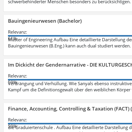
schwerbehinderter Menschen besonders zu berücksichtigen. Fa
Bauingenieurwesen (Bachelor)
Relevanz:
61%
Master of Engineering Aufbau Eine detaillierte Darstellung de
Bauingenieurwesen (B.Eng.) kann auch dual studiert werden.
Im Dickicht der Gendernarrative - DIE KULTURGES
Relevanz:
59%
Verdrängung und Verhüllung. Wie Sanyals ebenso instruktiv
Kampf um die Definitionsgewalt über den weiblichen Körper
Finance, Accounting, Controlling & Taxation (FACT) (
Relevanz:
59%
die Graduiertenschule . Aufbau Eine detaillierte Darstellung 