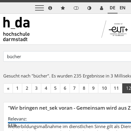
DE
EN
Gesucht nach "bücher".
Es wurden 235 Ergebnisse in 3 Millise
«
1
2
3
4
5
6
7
8
9
10
11
1
"Wir bringen net_sek voran - Gemeinsam wird aus
Relevanz:
61%
Weiterbildungsmaßnahme im dienstlichen Sinne gilt als Dien