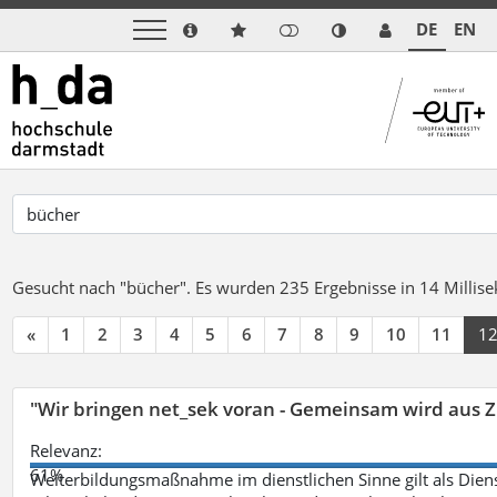
DE
EN
Gesucht nach "bücher".
Es wurden 235 Ergebnisse in 14 Milli
«
1
2
3
4
5
6
7
8
9
10
11
1
"Wir bringen net_sek voran - Gemeinsam wird aus
Relevanz:
61%
Weiterbildungsmaßnahme im dienstlichen Sinne gilt als Dien