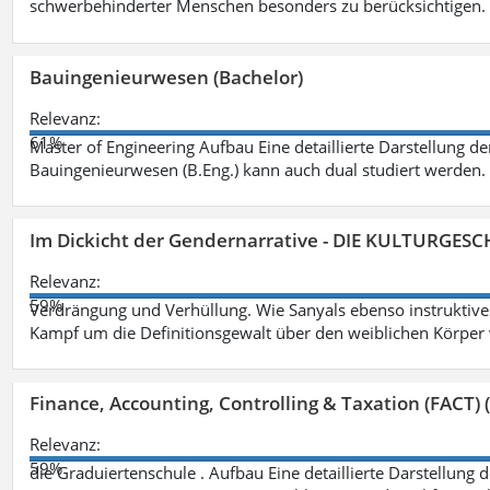
schwerbehinderter Menschen besonders zu berücksichtigen. Fa
Bauingenieurwesen (Bachelor)
Relevanz:
61%
Master of Engineering Aufbau Eine detaillierte Darstellung de
Bauingenieurwesen (B.Eng.) kann auch dual studiert werden.
Im Dickicht der Gendernarrative - DIE KULTURGES
Relevanz:
59%
Verdrängung und Verhüllung. Wie Sanyals ebenso instruktiv
Kampf um die Definitionsgewalt über den weiblichen Körper
Finance, Accounting, Controlling & Taxation (FACT) (
Relevanz:
59%
die Graduiertenschule . Aufbau Eine detaillierte Darstellung 