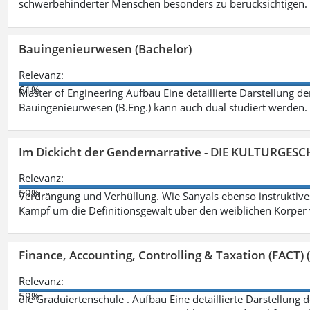
schwerbehinderter Menschen besonders zu berücksichtigen. Fa
Bauingenieurwesen (Bachelor)
Relevanz:
61%
Master of Engineering Aufbau Eine detaillierte Darstellung de
Bauingenieurwesen (B.Eng.) kann auch dual studiert werden.
Im Dickicht der Gendernarrative - DIE KULTURGES
Relevanz:
59%
Verdrängung und Verhüllung. Wie Sanyals ebenso instruktiv
Kampf um die Definitionsgewalt über den weiblichen Körper
Finance, Accounting, Controlling & Taxation (FACT) (
Relevanz:
59%
die Graduiertenschule . Aufbau Eine detaillierte Darstellung 