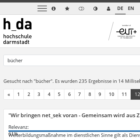
DE
EN
Gesucht nach "bücher".
Es wurden 235 Ergebnisse in 14 Milli
«
1
2
3
4
5
6
7
8
9
10
11
1
"Wir bringen net_sek voran - Gemeinsam wird aus
Relevanz:
61%
Weiterbildungsmaßnahme im dienstlichen Sinne gilt als Dien