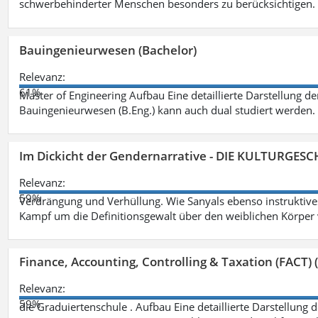
schwerbehinderter Menschen besonders zu berücksichtigen. Fa
Bauingenieurwesen (Bachelor)
Relevanz:
61%
Master of Engineering Aufbau Eine detaillierte Darstellung de
Bauingenieurwesen (B.Eng.) kann auch dual studiert werden.
Im Dickicht der Gendernarrative - DIE KULTURGES
Relevanz:
59%
Verdrängung und Verhüllung. Wie Sanyals ebenso instruktiv
Kampf um die Definitionsgewalt über den weiblichen Körper
Finance, Accounting, Controlling & Taxation (FACT) (
Relevanz:
59%
die Graduiertenschule . Aufbau Eine detaillierte Darstellung 