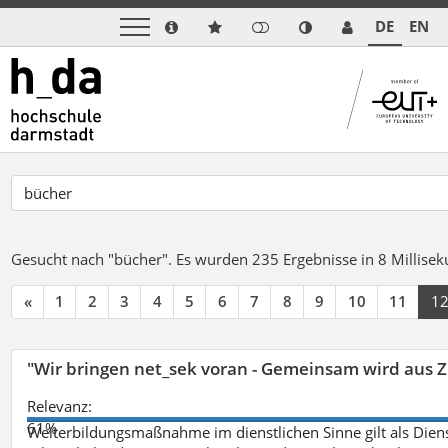
DE
EN
Gesucht nach "bücher".
Es wurden 235 Ergebnisse in 8 Millise
«
1
2
3
4
5
6
7
8
9
10
11
1
"Wir bringen net_sek voran - Gemeinsam wird aus
Relevanz:
61%
Weiterbildungsmaßnahme im dienstlichen Sinne gilt als Dien