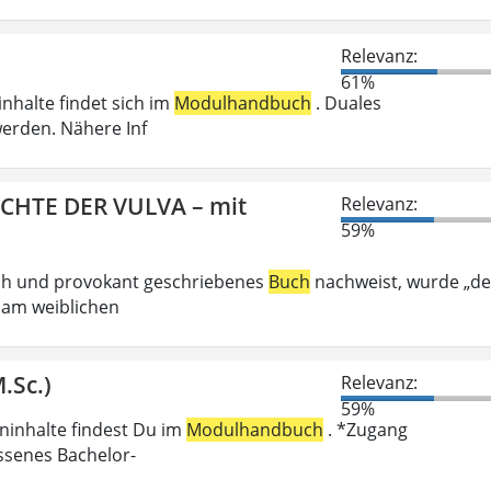
Relevanz:
61%
inhalte findet sich im
Modulhandbuch
. Duales
erden. Nähere Inf
ICHTE DER VULVA – mit
Relevanz:
59%
ech und provokant geschriebenes
Buch
nachweist, wurde „de
 am weiblichen
.Sc.)
Relevanz:
59%
eninhalte findest Du im
Modulhandbuch
. *Zugang
ossenes Bachelor-