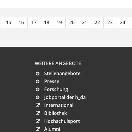
15
16
17
18
19
20
21
22
23
24
WEITERE ANGEBOTE
Stellenangebote
Presse
Forschung
Jobportal der h_da
International
Bibliothek
Hochschulsport
Alumni