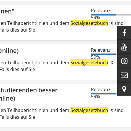
nnen"
Relevanz:
59%
den Teilhaberichtlinien und dem
Sozialgesetzbuch
IX sind
lls dies auf Sie


nline)
Relevanz:
59%

den Teilhaberichtlinien und dem
Sozialgesetzbuch
IX sind
lls dies auf Sie


 Studierenden besser
Relevanz:
59%
line)
den Teilhaberichtlinien und dem
Sozialgesetzbuch
IX sind
lls dies auf Sie