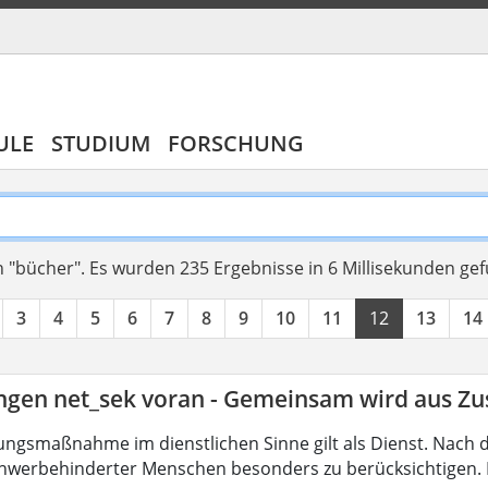
ULE
STUDIUM
FORSCHUNG
 "bücher".
Es wurden 235 Ergebnisse in 6 Millisekunden ge
3
4
5
6
7
8
9
10
11
12
13
14
ingen net_sek voran - Gemeinsam wird aus 
ungsmaßnahme im dienstlichen Sinne gilt als Dienst. Nach 
hwerbehinderter Menschen besonders zu berücksichtigen. Fa