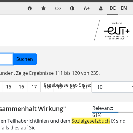
DE
EN
A+
Suchen
funden.
Zeige Ergebnisse 111 bis 120 von 235.
Ergebnisse pro Seite:
15
16
17
18
19
20
21
22
23
24
Zusammenhalt Wirkung"
Relevanz:
61%
den Teilhaberichtlinien und dem
Sozialgesetzbuch
IX sind
lls dies auf Sie