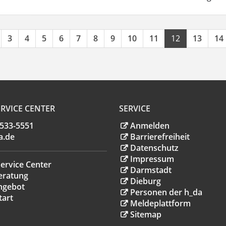
3
4
5
6
7
8
9
10
11
12
13
14
RVICE CENTER
SERVICE
.533-5551
Anmelden
a
.
de
Barrierefreiheit
Datenschutz
Impressum
ervice Center
Darmstadt
eratung
Dieburg
ngebot
Personen der h_da
tart
Meldeplattform
Sitemap