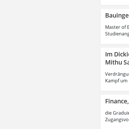
Bauinge
Master of E
Studienang
Im Dick
Mithu S
Verdrängun
Kampf um d
Finance,
die Graduie
Zugangsvor