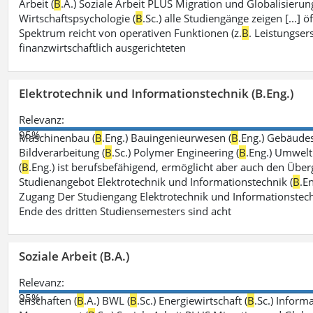
Arbeit (
B
.A.) Soziale Arbeit PLUS Migration und Globalisierung
Wirtschaftspsychologie (
B
.Sc.) alle Studiengänge zeigen [...]
Spektrum reicht von operativen Funktionen (z.
B
. Leistungse
finanzwirtschaftlich ausgerichteten
Elektrotechnik und Informationstechnik (B.Eng.)
Relevanz:
95%
Maschinenbau (
B
.Eng.) Bauingenieurwesen (
B
.Eng.) Gebäude
Bildverarbeitung (
B
.Sc.) Polymer Engineering (
B
.Eng.) Umwelt
(
B
.Eng.) ist berufsbefähigend, ermöglicht aber auch den Über
Studienangebot Elektrotechnik und Informationstechnik (
B
.E
Zugang Der Studiengang Elektrotechnik und Informationstech
Ende des dritten Studiensemesters sind acht
Soziale Arbeit (B.A.)
Relevanz:
95%
enschaften (
B
.A.) BWL (
B
.Sc.) Energiewirtschaft (
B
.Sc.) Inform