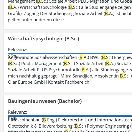
Management (
B
.Sc.) Soziale Arbeit PLUS Migration und Global
(
B
.A.) Wirtschaftspsychologie (
B
.Sc.) alle Studiengänge zeige
Grafik). Zugang Der Studiengang Soziale Arbeit (
B
.A.) ist ni
gelten unter anderem diese
Wirtschaftspsychologie (B.Sc.)
Relevanz:
95%
Angewandte Sozialwissenschaften (
B
.A.) BWL (
B
.Sc.) Energiew
(
B
.Sc.) Public Management (
B
.Sc.) Soziale Arbeit (
B
.A.) Sozial
Soziale Arbeit PLUS Psychomotorik (
B
.A.) alle Studiengänge
mich nachhaltig geprägt.“ Mitra Sanadjian, Absolventin
B
.Sc.
Qlar Europe GmbH Kontakt Fachbereich
Bauingenieurwesen (Bachelor)
Relevanz:
95%
r Maschinenbau (
B
.Eng.) Elektrotechnik und Informationstech
Optotechnik & Bildverarbeitung (
B
.Sc.) Polymer Engineering (