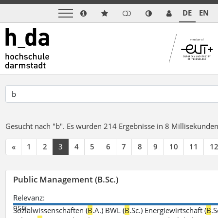
DE
EN
Gesucht nach "b".
Es wurden 214 Ergebnisse in 8 Millisekunde
«
1
2
3
4
5
6
7
8
9
10
11
1
Public Management (B.Sc.)
Relevanz:
95%
Sozialwissenschaften (
B
.A.) BWL (
B
.Sc.) Energiewirtschaft (
B
.S