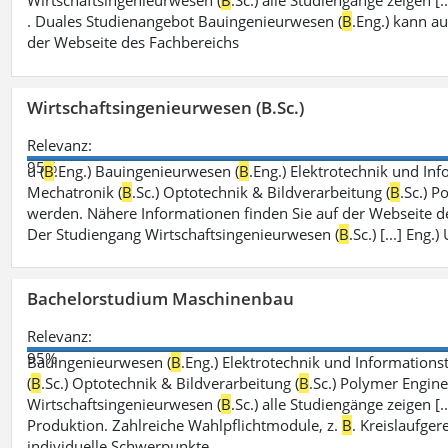
Wirtschaftsingenieurwesen (
B
.Sc.) alle Studiengänge zeigen 
. Duales Studienangebot Bauingenieurwesen (
B
.Eng.) kann a
der Webseite des Fachbereichs
Wirtschaftsingenieurwesen (B.Sc.)
Relevanz:
95%
u (
B
.Eng.) Bauingenieurwesen (
B
.Eng.) Elektrotechnik und Inf
Mechatronik (
B
.Sc.) Optotechnik & Bildverarbeitung (
B
.Sc.) P
werden. Nähere Informationen finden Sie auf der Webseite d
Der Studiengang Wirtschaftsingenieurwesen (
B
.Sc.) [...] En
Bachelorstudium Maschinenbau
Relevanz:
95%
Bauingenieurwesen (
B
.Eng.) Elektrotechnik und Informationst
(
B
.Sc.) Optotechnik & Bildverarbeitung (
B
.Sc.) Polymer Engine
Wirtschaftsingenieurwesen (
B
.Sc.) alle Studiengänge zeigen [
Produktion. Zahlreiche Wahlpflichtmodule, z.
B
. Kreislaufge
individuelle Schwerpunkte.