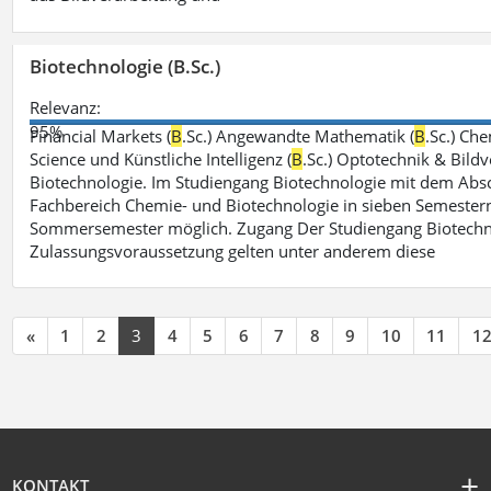
Biotechnologie (B.Sc.)
Relevanz:
95%
Financial Markets (
B
.Sc.) Angewandte Mathematik (
B
.Sc.) Che
Science und Künstliche Intelligenz (
B
.Sc.) Optotechnik & Bildv
Biotechnologie. Im Studiengang Biotechnologie mit dem Absch
Fachbereich Chemie- und Biotechnologie in sieben Semestern 
Sommersemester möglich. Zugang Der Studiengang Biotechno
Zulassungsvoraussetzung gelten unter anderem diese
«
1
2
3
4
5
6
7
8
9
10
11
1
KONTAKT