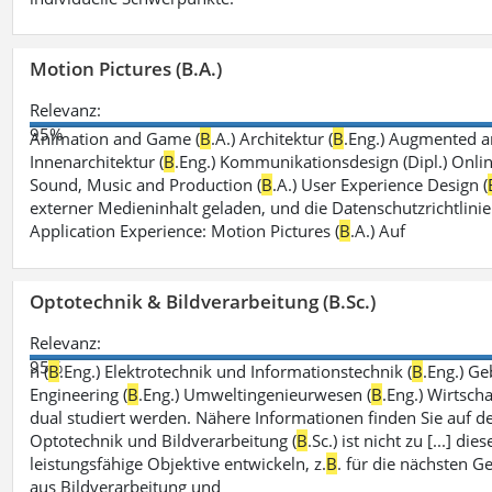
Motion Pictures (B.A.)
Relevanz:
95%
Animation and Game (
B
.A.) Architektur (
B
.Eng.) Augmented an
Innenarchitektur (
B
.Eng.) Kommunikationsdesign (Dipl.) Onli
Sound, Music and Production (
B
.A.) User Experience Design (
externer Medieninhalt geladen, und die Datenschutzrichtlinie
Application Experience: Motion Pictures (
B
.A.) Auf
Optotechnik & Bildverarbeitung (B.Sc.)
Relevanz:
95%
n (
B
.Eng.) Elektrotechnik und Informationstechnik (
B
.Eng.) G
Engineering (
B
.Eng.) Umweltingenieurwesen (
B
.Eng.) Wirtsch
dual studiert werden. Nähere Informationen finden Sie auf 
Optotechnik und Bildverarbeitung (
B
.Sc.) ist nicht zu [...] 
leistungsfähige Objektive entwickeln, z.
B
. für die nächsten 
aus Bildverarbeitung und