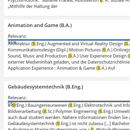
Psychomotorik.“ Stefanie Franke, Absolventin
B
. A. Soziale A
„Mithilfe der Haltung der
Animation and Game (B.A.)
Relevanz:
96%
Architektur (
B
.Eng.) Augmented and Virtual Reality Design (
B
.
Kommunikationsdesign (Dipl.) Motion Pictures (
B
.A.) Onlinej
Sound, Music and Production (
B
.A.) User Experience Design (
externer Medieninhalt geladen, und die Datenschutzrichtlinie
Application Experience : Animation & Game (
B
.A.) Auf
Gebäudesystemtechnik (B.Eng.)
Relevanz:
95%
u (
B
.Eng.) Bauingenieurwesen (
B
.Eng.) Elektrotechnik und Inf
Bildverarbeitung (
B
.Sc.) Polymer Engineering (
B
.Eng.) Umwelt
auch dual studiert werden. Nähere Informationen finden Sie
Gebäudesystemtechnik (
B
.Eng.) ist nicht zulassu [...] Bache
Aufnahme in Master-Studiengänge, wie z.
B
. Wirtschaftsinge