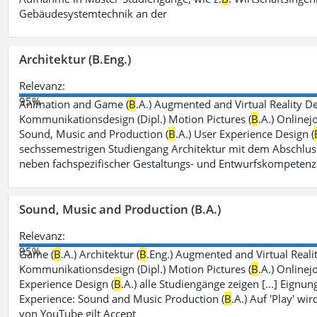
Gebäudesystemtechnik an der
Architektur (B.Eng.)
Relevanz:
95%
Animation and Game (
B
.A.) Augmented and Virtual Reality De
Kommunikationsdesign (Dipl.) Motion Pictures (
B
.A.) Onlinej
Sound, Music and Production (
B
.A.) User Experience Design (
sechssemestrigen Studiengang Architektur mit dem Abschluss
neben fachspezifischer Gestaltungs- und Entwurfskompeten
Sound, Music and Production (B.A.)
Relevanz:
95%
Game (
B
.A.) Architektur (
B
.Eng.) Augmented and Virtual Realit
Kommunikationsdesign (Dipl.) Motion Pictures (
B
.A.) Onlinej
Experience Design (
B
.A.) alle Studiengänge zeigen [...] Eign
Experience: Sound and Music Production (
B
.A.) Auf 'Play' w
von YouTube gilt Accept