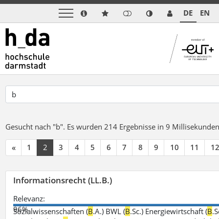
DE
EN
Gesucht nach "b".
Es wurden 214 Ergebnisse in 9 Millisekunde
«
1
2
3
4
5
6
7
8
9
10
11
1
Informationsrecht (LL.B.)
Relevanz:
96%
Sozialwissenschaften (
B
.A.) BWL (
B
.Sc.) Energiewirtschaft (
B
.