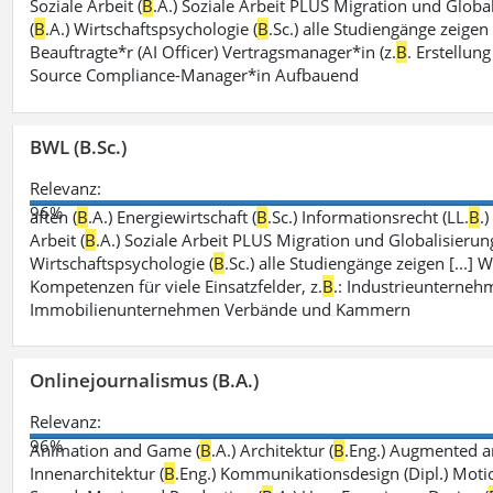
Soziale Arbeit (
B
.A.) Soziale Arbeit PLUS Migration und Global
(
B
.A.) Wirtschaftspsychologie (
B
.Sc.) alle Studiengänge zeigen
Beauftragte*r (AI Officer) Vertragsmanager*in (z.
B
. Erstellu
Source Compliance-Manager*in Aufbauend
BWL (B.Sc.)
Relevanz:
96%
aften (
B
.A.) Energiewirtschaft (
B
.Sc.) Informationsrecht (LL.
B
.
Arbeit (
B
.A.) Soziale Arbeit PLUS Migration und Globalisierung
Wirtschaftspsychologie (
B
.Sc.) alle Studiengänge zeigen [...]
Kompetenzen für viele Einsatzfelder, z.
B
.: Industrieunterne
Immobilienunternehmen Verbände und Kammern
Onlinejournalismus (B.A.)
Relevanz:
96%
Animation and Game (
B
.A.) Architektur (
B
.Eng.) Augmented an
Innenarchitektur (
B
.Eng.) Kommunikationsdesign (Dipl.) Motio