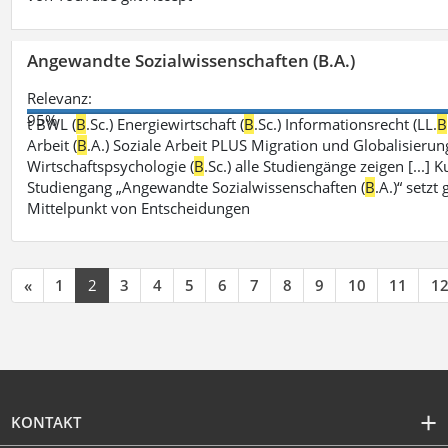
Angewandte Sozialwissenschaften (B.A.)
Relevanz:
95%
t BWL (
B
.Sc.) Energiewirtschaft (
B
.Sc.) Informationsrecht (LL.
B
Arbeit (
B
.A.) Soziale Arbeit PLUS Migration und Globalisierung
Wirtschaftspsychologie (
B
.Sc.) alle Studiengänge zeigen [...
Studiengang „Angewandte Sozialwissenschaften (
B
.A.)“ setz
Mittelpunkt von Entscheidungen
«
1
2
3
4
5
6
7
8
9
10
11
1
KONTAKT