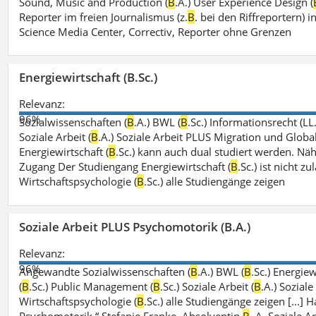
Sound, Music and Production (
B
.A.) User Experience Design (
Reporter im freien Journalismus (z.
B
. bei den Riffreportern) 
Science Media Center, Correctiv, Reporter ohne Grenzen
Energiewirtschaft (B.Sc.)
Relevanz:
96%
Sozialwissenschaften (
B
.A.) BWL (
B
.Sc.) Informationsrecht (LL
Soziale Arbeit (
B
.A.) Soziale Arbeit PLUS Migration und Global
Energiewirtschaft (
B
.Sc.) kann auch dual studiert werden. Nä
Zugang Der Studiengang Energiewirtschaft (
B
.Sc.) ist nicht 
Wirtschaftspsychologie (
B
.Sc.) alle Studiengänge zeigen
Soziale Arbeit PLUS Psychomotorik (B.A.)
Relevanz:
96%
Angewandte Sozialwissenschaften (
B
.A.) BWL (
B
.Sc.) Energiew
(
B
.Sc.) Public Management (
B
.Sc.) Soziale Arbeit (
B
.A.) Sozial
Wirtschaftspsychologie (
B
.Sc.) alle Studiengänge zeigen [...]