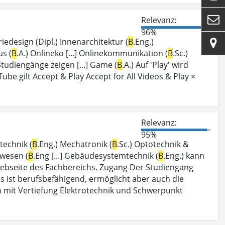

Relevanz:
96%
riedesign (Dipl.) Innenarchitektur (
B
.Eng.)

us (
B
.A.) Onlineko [...] Onlinekommunikation (
B
.Sc.)
 Studiengänge zeigen [...] Game (
B
.A.) Auf 'Play' wird
be gilt Accept & Play Accept for All Videos & Play ×
Relevanz:
95%
technik (
B
.Eng.) Mechatronik (
B
.Sc.) Optotechnik &
wesen (
B
.Eng [...] Gebäudesystemtechnik (
B
.Eng.) kann
Webseite des Fachbereichs. Zugang Der Studiengang
luss ist berufsbefähigend, ermöglicht aber auch die
n mit Vertiefung Elektrotechnik und Schwerpunkt