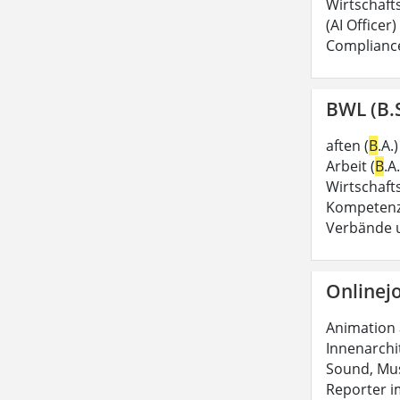
Wirtschaft
(AI Officer
Complianc
BWL (B.S
aften (
B
.A.
Arbeit (
B
.A
Wirtschaft
Kompetenzen
Verbände
Onlinejo
Animation
Innenarchi
Sound, Mus
Reporter im