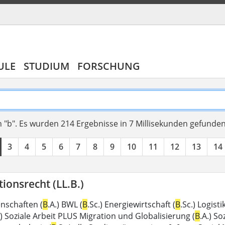
ULE
STUDIUM
FORSCHUNG
 "b".
Es wurden 214 Ergebnisse in 7 Millisekunden gefunde
3
4
5
6
7
8
9
10
11
12
13
14
ionsrecht (LL.B.)
enschaften (
B
.A.) BWL (
B
.Sc.) Energiewirtschaft (
B
.Sc.) Logis
.) Soziale Arbeit PLUS Migration und Globalisierung (
B
.A.) So