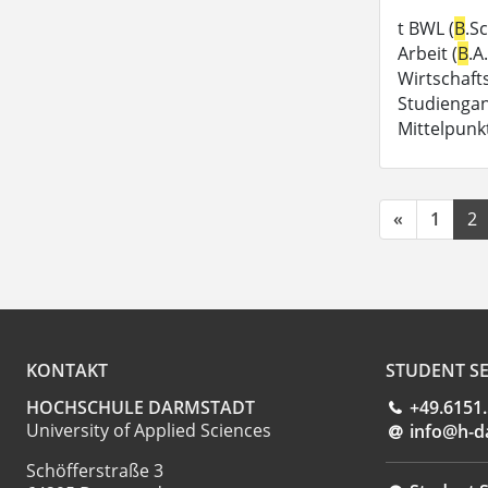
t BWL (
B
.Sc
Arbeit (
B
.A
Wirtschaft
Studiengan
Mittelpunk
«
1
2
KONTAKT
STUDENT SE
HOCHSCHULE DARMSTADT
+49.6151
University of Applied Sciences
info@h-d
Schöfferstraße 3