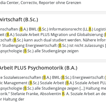
dia Center, Correctiv, Reporter ohne Grenzen
irtschaft (B.Sc.)
enschaften (
B
.A.) BWL (
B
.Sc.) Informationsrecht (LL.
B
.) Logis
eit (
B
.A.) Soziale Arbeit PLUS Migration und Globalisierung (
schaft (
B
.Sc.) kann auch dual studiert werden. Nähere Info
 Studiengang Energiewirtschaft (
B
.Sc.) ist nicht zulassungs
spsychologie (
B
.Sc.) alle Studiengänge zeigen
Arbeit PLUS Psychomotorik (B.A.)
 Sozialwissenschaften (
B
.A.) BWL (
B
.Sc.) Energiewirtschaft (
blic Management (
B
.Sc.) Soziale Arbeit (
B
.A.) Soziale Arbeit PL
spsychologie (
B
.Sc.) alle Studiengänge zeigen [...] Haltung m
rik.“ Stefanie Franke, Absolventin
B
. A. Soziale Arbeit an d
er Haltung der