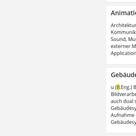
Animati
Architektur
Kommunikat
Sound, Mus
externer Me
Applicatio
Gebäude
u (
B
.Eng.)
Bildverarbe
auch dual 
Gebäudesy
Aufnahme i
Gebäudesy