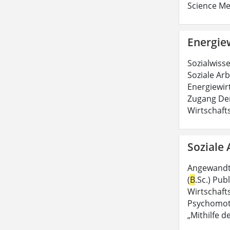
Science Me
Energiew
Sozialwiss
Soziale Arb
Energiewirt
Zugang Der
Wirtschaft
Soziale 
Angewandte
(
B
.Sc.) Pu
Wirtschaft
Psychomoto
„Mithilfe d