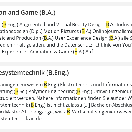
on and Game (B.A.)
 (
B
.Eng.) Augmented and Virtual Reality Design (
B
.A.) Indust
ionsdesign (Dipl.) Motion Pictures (
B
.A.) Onlinejournalism
ic and Production (
B
.A.) User Experience Design (
B
.A.) alle
dieninhalt geladen, und die Datenschutzrichtlinie von YouTu
n Experience : Animation & Game (
B
.A.) Auf
systemtechnik (B.Eng.)
 Bauingenieurwesen (
B
.Eng.) Elektrotechnik und Informations
itung (
B
.Sc.) Polymer Engineering (
B
.Eng.) Umweltingenieur
studiert werden. Nähere Informationen finden Sie auf der 
stemtechnik (
B
.Eng.) ist nicht zulassu [...] Bachelor-Absch
n Master-Studiengänge, wie z.
B
. Wirtschaftsingenieurwese
stemtechnik an der