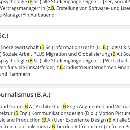
spsychologie (
B
.Sc.) alle Studiengänge zeigen [...] ser, Soc
) Vertragsmanager*in (z.
B
. Erstellung von Software- und L
e-Manager*in Aufbauend
c.)
) Energiewirtschaft (
B
.Sc.) Informationsrecht (LL.
B
.) Logisti
.) Soziale Arbeit PLUS Migration und Globalisierung (
B
.A.) So
spsychologie (
B
.Sc.) alle Studiengänge zeigen [...] Wirtscha
 für viele Einsatzfelder, z.
B
.: Industrieunternehmen Fin
 und Kammern
urnalismus (B.A.)
 and Game (
B
.A.) Architektur (
B
.Eng.) Augmented and Virtual 
tektur (
B
.Eng.) Kommunikationsdesign (Dipl.) Motion Picture
ic and Production (
B
.A.) User Experience Design (
B
.A.) all
 freien Journalismus (z.
B
. bei den Riffreportern) in freien