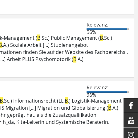
Relevanz:
96%
tik-Management (
B
.Sc.) Public Management (
B
.Sc.)
B
.A.) Soziale Arbeit [...] Studienangebot
rmationen finden Sie auf der Website des Fachbereichs .
 [...] Arbeit PLUS Psychomotorik (
B
.A.)
Relevanz:
96%
B
.Sc.) Informationsrecht (LL.
B
.) Logistik-Management

US Migration [...] Migration und Globalisierung (
B
.A.)
ehr geprägt hat, als die Zusatzqualifikation

er h_da, Kita-Leiterin und Systemische Beraterin.
