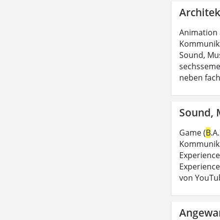
Architek
Animation
Kommunikat
Sound, Mus
sechssemes
neben fach
Sound, M
Game (
B
.A
Kommunikat
Experience
Experience
von YouTub
Angewan