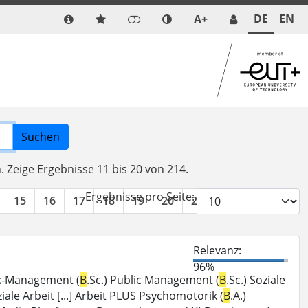
DE
EN
A+
Suchen
n.
Zeige Ergebnisse 11 bis 20 von 214.
Ergebnisse pro Seite:
15
16
17
18
19
20
21
22
»
Relevanz:
96%
tik-Management (
B
.Sc.) Public Management (
B
.Sc.) Soziale
ziale Arbeit [...] Arbeit PLUS Psychomotorik (
B
.A.)