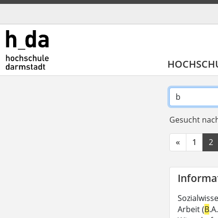
HOCHSCH
Gesucht nach
«
1
2
Informat
Sozialwiss
Arbeit (
B
.A