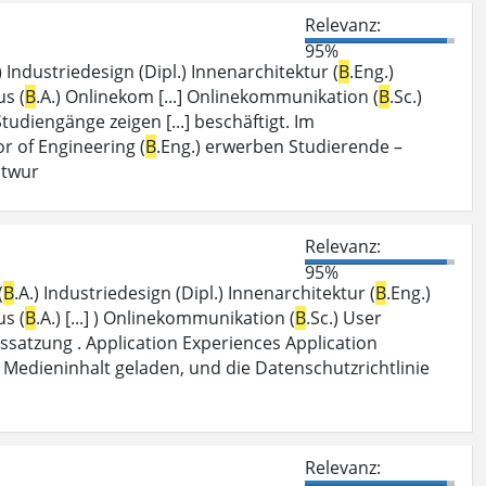
Relevanz:
95%
.) Industriedesign (Dipl.) Innenarchitektur (
B
.Eng.)
us (
B
.A.) Onlinekom [...] Onlinekommunikation (
B
.Sc.)
 Studiengänge zeigen [...] beschäftigt. Im
 of Engineering (
B
.Eng.) erwerben Studierende –
ntwur
Relevanz:
95%
(
B
.A.) Industriedesign (Dipl.) Innenarchitektur (
B
.Eng.)
us (
B
.A.) [...] ) Onlinekommunikation (
B
.Sc.) User
gssatzung . Application Experiences Application
er Medieninhalt geladen, und die Datenschutzrichtlinie
Relevanz: