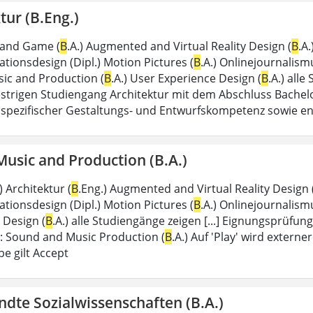
tur (B.Eng.)
 and Game (
B
.A.) Augmented and Virtual Reality Design (
B
.A
ionsdesign (Dipl.) Motion Pictures (
B
.A.) Onlinejournalism
ic and Production (
B
.A.) User Experience Design (
B
.A.) alle
trigen Studiengang Architektur mit dem Abschluss Bachelor
spezifischer Gestaltungs- und Entwurfskompetenz sowie e
usic and Production (B.A.)
.) Architektur (
B
.Eng.) Augmented and Virtual Reality Design 
ionsdesign (Dipl.) Motion Pictures (
B
.A.) Onlinejournalism
 Design (
B
.A.) alle Studiengänge zeigen [...] Eignungsprüfun
: Sound and Music Production (
B
.A.) Auf 'Play' wird extern
e gilt Accept
dte Sozialwissenschaften (B.A.)