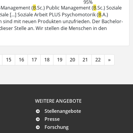
95%
ik-Management (
B
.Sc.) Public Management (
B
.Sc.) Soziale
ziale [...] Soziale Arbeit PLUS Psychomotorik (
B
.A.)
nen sind mit neuen Produkten unzufrieden. Der Bachelor-
 dieser Stelle an. Wir stellen die Menschen in den
15
16
17
18
19
20
21
22
»
WEITERE ANGEBOTE
Stellenangebote
Presse
Forschung