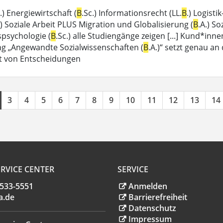
.) Energiewirtschaft (
B
.Sc.) Informationsrecht (LL.
B
.) Logist
.) Soziale Arbeit PLUS Migration und Globalisierung (
B
.A.) So
spsychologie (
B
.Sc.) alle Studiengänge zeigen [...] Kund*in
g „Angewandte Sozialwissenschaften (
B
.A.)“ setzt genau an
t von Entscheidungen
3
4
5
6
7
8
9
10
11
12
13
14
RVICE CENTER
SERVICE
.533-5551
Anmelden
a
.
de
Barrierefreiheit
Datenschutz
Impressum