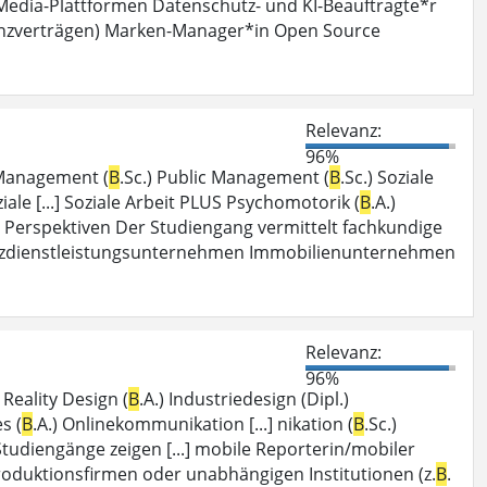
ial Media-Plattformen Datenschutz- und KI-Beauftragte*r
izenzverträgen) Marken-Manager*in Open Source
Relevanz:
96%
k-Management (
B
.Sc.) Public Management (
B
.Sc.) Soziale
ziale [...] Soziale Arbeit PLUS Psychomotorik (
B
.A.)
ft . Perspektiven Der Studiengang vermittelt fachkundige
anzdienstleistungsunternehmen Immobilienunternehmen
Relevanz:
96%
Reality Design (
B
.A.) Industriedesign (Dipl.)
s (
B
.A.) Onlinekommunikation [...] nikation (
B
.Sc.)
e Studiengänge zeigen [...] mobile Reporterin/mobiler
 Produktionsfirmen oder unabhängigen Institutionen (z.
B
.