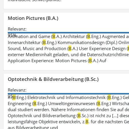
Motion Pictures (B.A.)
Relevanz:
95%
Animation and Game (
B
.A.) Architektur (
B
.Eng.) Augmented an
Innenarchitektur (
B
.Eng.) Kommunikationsdesign (Dipl.) Onli
Sound, Music and Production (
B
.A.) User Experience Design (
externer Medieninhalt geladen, und die Datenschutzrichtlinie
Application Experience: Motion Pictures (
B
.A.) Auf
Optotechnik & Bildverarbeitung (B.Sc.)
Relevanz:
95%
n (
B
.Eng.) Elektrotechnik und Informationstechnik (
B
.Eng.) G
Engineering (
B
.Eng.) Umweltingenieurwesen (
B
.Eng.) Wirtsch
dual studiert werden. Nähere Informationen finden Sie auf 
Optotechnik und Bildverarbeitung (
B
.Sc.) ist nicht zu [...] 
leistungsfähige Objektive entwickeln, z.
B
. für die nächsten 
aus Bildverarbeitung und