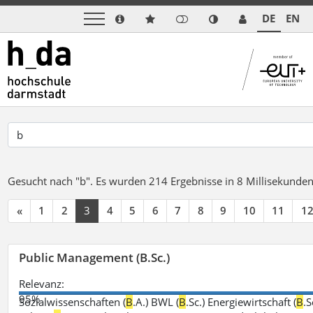
DE
EN
Gesucht nach "b".
Es wurden 214 Ergebnisse in 8 Millisekunde
«
1
2
3
4
5
6
7
8
9
10
11
1
Public Management (B.Sc.)
Relevanz:
95%
Sozialwissenschaften (
B
.A.) BWL (
B
.Sc.) Energiewirtschaft (
B
.S