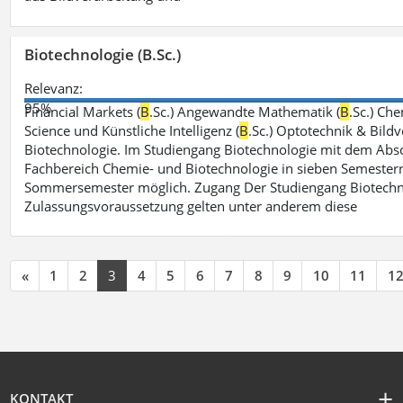
Biotechnologie (B.Sc.)
Relevanz:
95%
Financial Markets (
B
.Sc.) Angewandte Mathematik (
B
.Sc.) Che
Science und Künstliche Intelligenz (
B
.Sc.) Optotechnik & Bildv
Biotechnologie. Im Studiengang Biotechnologie mit dem Absch
Fachbereich Chemie- und Biotechnologie in sieben Semestern 
Sommersemester möglich. Zugang Der Studiengang Biotechno
Zulassungsvoraussetzung gelten unter anderem diese
«
1
2
3
4
5
6
7
8
9
10
11
1
KONTAKT