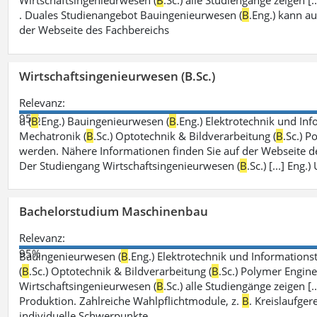
Wirtschaftsingenieurwesen (
B
.Sc.) alle Studiengänge zeigen 
. Duales Studienangebot Bauingenieurwesen (
B
.Eng.) kann a
der Webseite des Fachbereichs
Wirtschaftsingenieurwesen (B.Sc.)
Relevanz:
95%
u (
B
.Eng.) Bauingenieurwesen (
B
.Eng.) Elektrotechnik und Inf
Mechatronik (
B
.Sc.) Optotechnik & Bildverarbeitung (
B
.Sc.) P
werden. Nähere Informationen finden Sie auf der Webseite d
Der Studiengang Wirtschaftsingenieurwesen (
B
.Sc.) [...] En
Bachelorstudium Maschinenbau
Relevanz:
95%
Bauingenieurwesen (
B
.Eng.) Elektrotechnik und Informationst
(
B
.Sc.) Optotechnik & Bildverarbeitung (
B
.Sc.) Polymer Engine
Wirtschaftsingenieurwesen (
B
.Sc.) alle Studiengänge zeigen [
Produktion. Zahlreiche Wahlpflichtmodule, z.
B
. Kreislaufge
individuelle Schwerpunkte.