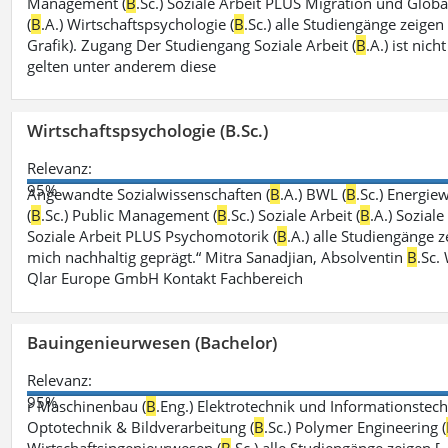
Management (
B
.Sc.) Soziale Arbeit PLUS Migration und Global
(
B
.A.) Wirtschaftspsychologie (
B
.Sc.) alle Studiengänge zeige
Grafik). Zugang Der Studiengang Soziale Arbeit (
B
.A.) ist ni
gelten unter anderem diese
Wirtschaftspsychologie (B.Sc.)
Relevanz:
95%
Angewandte Sozialwissenschaften (
B
.A.) BWL (
B
.Sc.) Energiew
(
B
.Sc.) Public Management (
B
.Sc.) Soziale Arbeit (
B
.A.) Sozial
Soziale Arbeit PLUS Psychomotorik (
B
.A.) alle Studiengänge
mich nachhaltig geprägt.“ Mitra Sanadjian, Absolventin
B
.Sc.
Qlar Europe GmbH Kontakt Fachbereich
Bauingenieurwesen (Bachelor)
Relevanz:
95%
r Maschinenbau (
B
.Eng.) Elektrotechnik und Informationstech
Optotechnik & Bildverarbeitung (
B
.Sc.) Polymer Engineering (