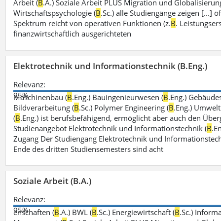
Arbeit (
B
.A.) Soziale Arbeit PLUS Migration und Globalisierung
Wirtschaftspsychologie (
B
.Sc.) alle Studiengänge zeigen [...]
Spektrum reicht von operativen Funktionen (z.
B
. Leistungse
finanzwirtschaftlich ausgerichteten
Elektrotechnik und Informationstechnik (B.Eng.)
Relevanz:
95%
Maschinenbau (
B
.Eng.) Bauingenieurwesen (
B
.Eng.) Gebäude
Bildverarbeitung (
B
.Sc.) Polymer Engineering (
B
.Eng.) Umwelt
(
B
.Eng.) ist berufsbefähigend, ermöglicht aber auch den Über
Studienangebot Elektrotechnik und Informationstechnik (
B
.E
Zugang Der Studiengang Elektrotechnik und Informationstech
Ende des dritten Studiensemesters sind acht
Soziale Arbeit (B.A.)
Relevanz:
95%
enschaften (
B
.A.) BWL (
B
.Sc.) Energiewirtschaft (
B
.Sc.) Inform