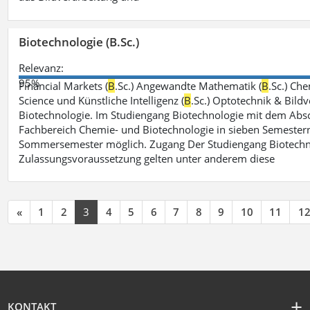
Biotechnologie (B.Sc.)
Relevanz:
95%
Financial Markets (
B
.Sc.) Angewandte Mathematik (
B
.Sc.) Che
Science und Künstliche Intelligenz (
B
.Sc.) Optotechnik & Bildv
Biotechnologie. Im Studiengang Biotechnologie mit dem Absch
Fachbereich Chemie- und Biotechnologie in sieben Semestern 
Sommersemester möglich. Zugang Der Studiengang Biotechno
Zulassungsvoraussetzung gelten unter anderem diese
«
1
2
3
4
5
6
7
8
9
10
11
1
KONTAKT