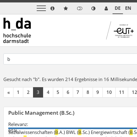
DE
EN
Gesucht nach "b".
Es wurden 214 Ergebnisse in 16 Millisekund
«
1
2
3
4
5
6
7
8
9
10
11
1
Public Management (B.Sc.)
Relevanz:
95%
Sozialwissenschaften (
B
.A.) BWL (
B
.Sc.) Energiewirtschaft (
B
.S