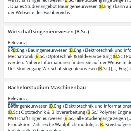
Wirtschaftsingenieurwesen (
B
.Sc.) alle Studiengänge zeigen 
. Duales Studienangebot Bauingenieurwesen (
B
.Eng.) kann a
der Webseite des Fachbereichs
Wirtschaftsingenieurwesen (B.Sc.)
Relevanz:
95%
u (
B
.Eng.) Bauingenieurwesen (
B
.Eng.) Elektrotechnik und Inf
Mechatronik (
B
.Sc.) Optotechnik & Bildverarbeitung (
B
.Sc.) P
werden. Nähere Informationen finden Sie auf der Webseite d
Der Studiengang Wirtschaftsingenieurwesen (
B
.Sc.) [...] En
Bachelorstudium Maschinenbau
Relevanz:
95%
Bauingenieurwesen (
B
.Eng.) Elektrotechnik und Informationst
(
B
.Sc.) Optotechnik & Bildverarbeitung (
B
.Sc.) Polymer Engine
Wirtschaftsingenieurwesen (
B
.Sc.) alle Studiengänge zeigen [
Produktion. Zahlreiche Wahlpflichtmodule, z.
B
. Kreislaufge
individuelle Schwerpunkte.