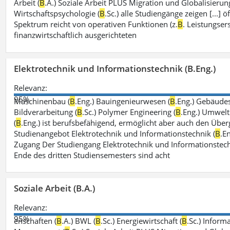
Arbeit (
B
.A.) Soziale Arbeit PLUS Migration und Globalisierung
Wirtschaftspsychologie (
B
.Sc.) alle Studiengänge zeigen [...]
Spektrum reicht von operativen Funktionen (z.
B
. Leistungse
finanzwirtschaftlich ausgerichteten
Elektrotechnik und Informationstechnik (B.Eng.)
Relevanz:
95%
Maschinenbau (
B
.Eng.) Bauingenieurwesen (
B
.Eng.) Gebäude
Bildverarbeitung (
B
.Sc.) Polymer Engineering (
B
.Eng.) Umwelt
(
B
.Eng.) ist berufsbefähigend, ermöglicht aber auch den Über
Studienangebot Elektrotechnik und Informationstechnik (
B
.E
Zugang Der Studiengang Elektrotechnik und Informationstech
Ende des dritten Studiensemesters sind acht
Soziale Arbeit (B.A.)
Relevanz:
95%
enschaften (
B
.A.) BWL (
B
.Sc.) Energiewirtschaft (
B
.Sc.) Inform