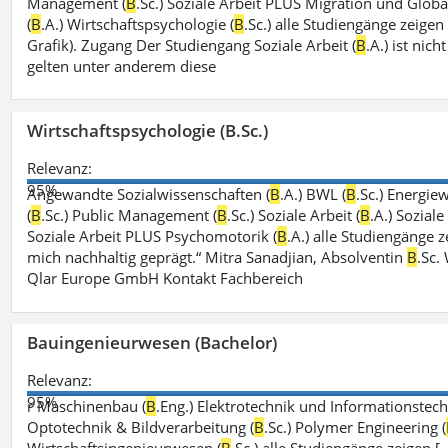
Management (
B
.Sc.) Soziale Arbeit PLUS Migration und Global
(
B
.A.) Wirtschaftspsychologie (
B
.Sc.) alle Studiengänge zeige
Grafik). Zugang Der Studiengang Soziale Arbeit (
B
.A.) ist ni
gelten unter anderem diese
Wirtschaftspsychologie (B.Sc.)
Relevanz:
95%
Angewandte Sozialwissenschaften (
B
.A.) BWL (
B
.Sc.) Energiew
(
B
.Sc.) Public Management (
B
.Sc.) Soziale Arbeit (
B
.A.) Sozial
Soziale Arbeit PLUS Psychomotorik (
B
.A.) alle Studiengänge
mich nachhaltig geprägt.“ Mitra Sanadjian, Absolventin
B
.Sc.
Qlar Europe GmbH Kontakt Fachbereich
Bauingenieurwesen (Bachelor)
Relevanz:
95%
r Maschinenbau (
B
.Eng.) Elektrotechnik und Informationstech
Optotechnik & Bildverarbeitung (
B
.Sc.) Polymer Engineering (