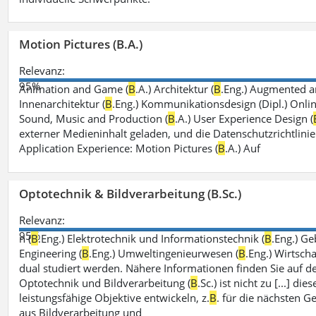
Motion Pictures (B.A.)
Relevanz:
95%
Animation and Game (
B
.A.) Architektur (
B
.Eng.) Augmented an
Innenarchitektur (
B
.Eng.) Kommunikationsdesign (Dipl.) Onli
Sound, Music and Production (
B
.A.) User Experience Design (
externer Medieninhalt geladen, und die Datenschutzrichtlinie
Application Experience: Motion Pictures (
B
.A.) Auf
Optotechnik & Bildverarbeitung (B.Sc.)
Relevanz:
95%
n (
B
.Eng.) Elektrotechnik und Informationstechnik (
B
.Eng.) G
Engineering (
B
.Eng.) Umweltingenieurwesen (
B
.Eng.) Wirtsch
dual studiert werden. Nähere Informationen finden Sie auf 
Optotechnik und Bildverarbeitung (
B
.Sc.) ist nicht zu [...] 
leistungsfähige Objektive entwickeln, z.
B
. für die nächsten 
aus Bildverarbeitung und