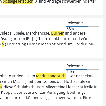
em
Sozialgesetzbuch
IX sind Anträge schwerbehinderter
Relevanz:
66%
 Videos, Spiele, Merchandise,
Bücher
und andere
 Lösung an, um IPs [...] Team dankt euch – und wünscht
.
A
.) Förderung Hessen Ideen Stipendium, Förderlinie
Relevanz:
64%
inhalte finden Sie im
Modulhandbuch
. Der Bachelor-
 einen Mas [...] mit dem seitens der Hochschule ein
a
. diese Schulabschlüsse: Allgemeine Hochschulreife in
s Kooperationspartner zur Verfügung: Boehringer
ationspartner können vorgeschlagen werden. Bitte