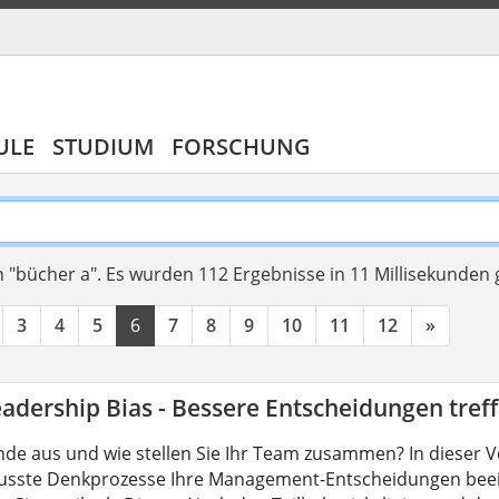
ULE
STUDIUM
FORSCHUNG
 "bücher a".
Es wurden 112 Ergebnisse in 11 Millisekunden
3
4
5
6
7
8
9
10
11
12
»
adership Bias - Bessere Entscheidungen tref
nde aus und wie stellen Sie Ihr Team zusammen? In dieser V
sste Denkprozesse Ihre Management-Entscheidungen beei