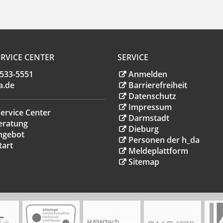
RVICE CENTER
SERVICE
.533-5551
Anmelden
a
.
de
Barrierefreiheit
Datenschutz
Impressum
ervice Center
Darmstadt
eratung
Dieburg
ngebot
Personen der h_da
tart
Meldeplattform
Sitemap