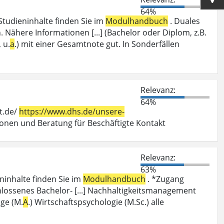
64%
Studieninhalte finden Sie im
Modulhandbuch
. Duales
Nähere Informationen [...] (Bachelor oder Diplom, z.B.
 u.
a
.) mit einer Gesamtnote gut. In Sonderfällen
Relevanz:
64%
t.de/
https://www.dhs.de/unsere-
en und Beratung für Beschäftigte Kontakt
Relevanz:
63%
eninhalte finden Sie im
Modulhandbuch
. *Zugang
hlossenes Bachelor- [...] Nachhaltigkeitsmanagement
nge (M.
A
.) Wirtschaftspsychologie (M.Sc.) alle