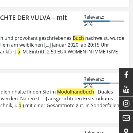
ICHTE DER VULVA – mit
Relevanz:
64%
ech und provokant geschriebenes
Buch
nachweist, wurde
lem am weiblichen [...] Januar 2020, ab 20:15 Uhr
rankfurt
a
. M. Eintritt: 2,50 EUR WOMEN IN IMMERSIVE

Relevanz:
64%

udieninhalte finden Sie im
Modulhandbuch
. Duales
werden. Nähere I [...] ausgerichteten Erststudiums

chnik, u.
a
.) mit einer Gesamtnote gut. In Sonderfällen


Relevanz: