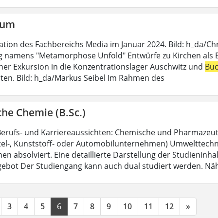
aum
lation des Fachbereichs Media im Januar 2024. Bild: h_da/Ch
g namens "Metamorphose Unfold" Entwürfe zu Kirchen als Beg
er Exkursion in die Konzentrationslager Auschwitz und
Bu
iten. Bild: h_da/Markus Seibel Im Rahmen des
he Chemie (B.Sc.)
e Berufs- und Karriereaussichten: Chemische und Pharmazeut
el-, Kunststoff- oder Automobilunternehmen) Umwelttechnik-
n absolviert. Eine detaillierte Darstellung der Studieninhal
ebot Der Studiengang kann auch dual studiert werden. Nä
3
4
5
6
7
8
9
10
11
12
»