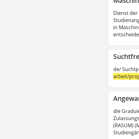
Maschin
Dienst der
Studienang
in Maschin
entscheide
Suchtfre
de/ Suchtp
arbeit/pro
Angewan
die Graduie
Zulassungs
(RASUM) (M.
Studiengän