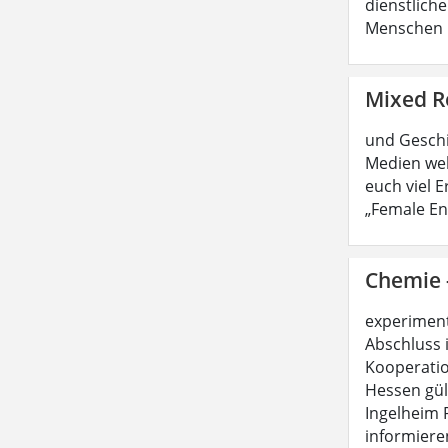
dienstliche
Menschen b
Mixed R
und Geschic
Medien wel
euch viel 
„Female En
Chemie -
experimente
Abschluss 
Kooperatio
Hessen gül
Ingelheim
informieren