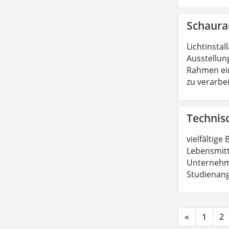
Schaur
Lichtinstal
Ausstellun
Rahmen ein
zu verarbe
Technisc
vielfältig
Lebensmitt
Unternehme
Studienang
«
1
2