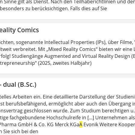
n Sinne gilt als Dienst. Nach den Teilhaberichtlinien und d
esonders zu berücksichtigen. Falls dies auf Sie
eality Comics
hten, sogenannte Intellectual Properties (IPs), über Filme,
tweit verbreitet. Mit „Mixed Reality Comics“ bieten wir eine
Erfolg! Studiengänge Augmented and Virtual Reality Design (B
trepreneurship“ (2025, zweites Halbjahr)
 dual (B.Sc.)
lles Arbeiten ein. Eine detaillierte Darstellung der Studien
ist berufsbefähigend, ermöglicht aber auch den Übergang in
nsvertrag geschlossen wurde. Zum Studium berechtigen u.
tige fachgebundene Hochschulreife in [...] Unternehmen al
 Pharma GmbH & Co. KG Merck KGa
A
Evonik Weitere Kooper
 Sie sich bei den