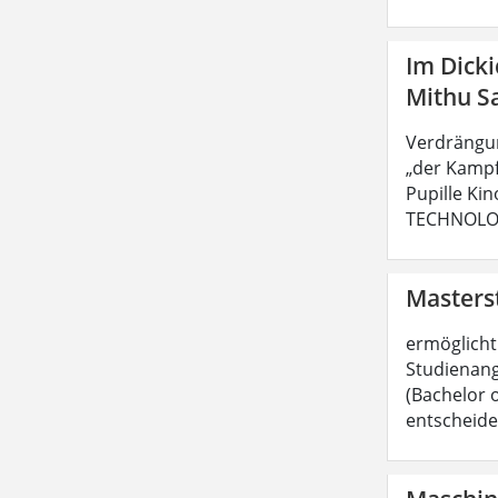
Im Dick
Mithu S
Verdrängun
„der Kampf
Pupille Ki
TECHNOLOGI
Masters
ermöglicht 
Studienang
(Bachelor 
entscheide