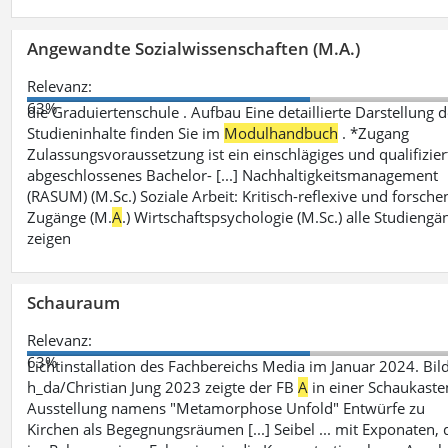
Angewandte Sozialwissenschaften (M.A.)
Relevanz:
63%
die Graduiertenschule . Aufbau Eine detaillierte Darstellung d
Studieninhalte finden Sie im
Modulhandbuch
. *Zugang
Zulassungsvoraussetzung ist ein einschlägiges und qualifizier
abgeschlossenes Bachelor- [...] Nachhaltigkeitsmanagement
(RASUM) (M.Sc.) Soziale Arbeit: Kritisch-reflexive und forsch
Zugänge (M.
A
.) Wirtschaftspsychologie (M.Sc.) alle Studiengä
zeigen
Schauraum
Relevanz:
63%
Lichtinstallation des Fachbereichs Media im Januar 2024. Bild
h_da/Christian Jung 2023 zeigte der FB
A
in einer Schaukaste
Ausstellung namens "Metamorphose Unfold" Entwürfe zu
Kirchen als Begegnungsräumen [...] Seibel ... mit Exponaten, 