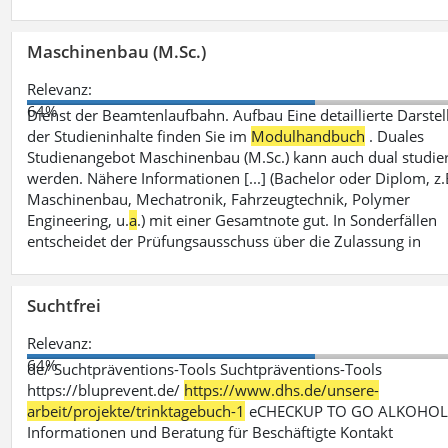
Maschinenbau (M.Sc.)
Relevanz:
64%
Dienst der Beamtenlaufbahn. Aufbau Eine detaillierte Darste
der Studieninhalte finden Sie im
Modulhandbuch
. Duales
Studienangebot Maschinenbau (M.Sc.) kann auch dual studier
werden. Nähere Informationen [...] (Bachelor oder Diplom, z.
Maschinenbau, Mechatronik, Fahrzeugtechnik, Polymer
Engineering, u.
a
.) mit einer Gesamtnote gut. In Sonderfällen
entscheidet der Prüfungsausschuss über die Zulassung in
Suchtfrei
Relevanz:
64%
de/ Suchtpräventions-Tools Suchtpräventions-Tools
https://bluprevent.de/
https://www.dhs.de/unsere-
arbeit/projekte/trinktagebuch-1
eCHECKUP TO GO ALKOHO
Informationen und Beratung für Beschäftigte Kontakt