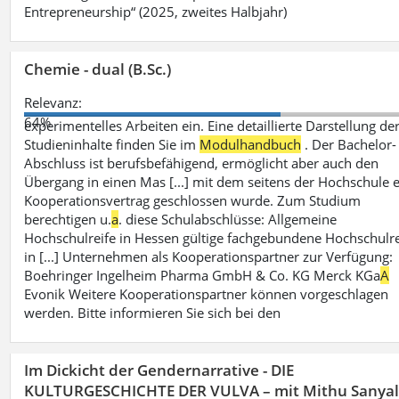
Entrepreneurship“ (2025, zweites Halbjahr)
Chemie - dual (B.Sc.)
Relevanz:
64%
experimentelles Arbeiten ein. Eine detaillierte Darstellung de
Studieninhalte finden Sie im
Modulhandbuch
. Der Bachelor-
Abschluss ist berufsbefähigend, ermöglicht aber auch den
Übergang in einen Mas [...] mit dem seitens der Hochschule 
Kooperationsvertrag geschlossen wurde. Zum Studium
berechtigen u.
a
. diese Schulabschlüsse: Allgemeine
Hochschulreife in Hessen gültige fachgebundene Hochschulre
in [...] Unternehmen als Kooperationspartner zur Verfügung:
Boehringer Ingelheim Pharma GmbH & Co. KG Merck KGa
A
Evonik Weitere Kooperationspartner können vorgeschlagen
werden. Bitte informieren Sie sich bei den
Im Dickicht der Gendernarrative - DIE
KULTURGESCHICHTE DER VULVA – mit Mithu Sanya