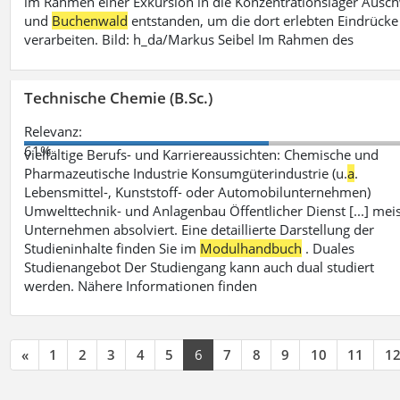
im Rahmen einer Exkursion in die Konzentrationslager Ausch
und
Buchenwald
entstanden, um die dort erlebten Eindrücke
verarbeiten. Bild: h_da/Markus Seibel Im Rahmen des
Technische Chemie (B.Sc.)
Relevanz:
61%
vielfältige Berufs- und Karriereaussichten: Chemische und
Pharmazeutische Industrie Konsumgüterindustrie (u.
a
.
Lebensmittel-, Kunststoff- oder Automobilunternehmen)
Umwelttechnik- und Anlagenbau Öffentlicher Dienst [...] meis
Unternehmen absolviert. Eine detaillierte Darstellung der
Studieninhalte finden Sie im
Modulhandbuch
. Duales
Studienangebot Der Studiengang kann auch dual studiert
werden. Nähere Informationen finden
«
1
2
3
4
5
6
7
8
9
10
11
1