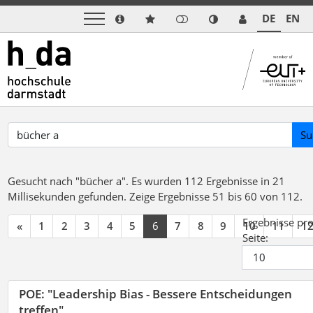
DE
EN
Su
Gesucht nach "bücher a".
Es wurden 112 Ergebnisse in 21
Millisekunden gefunden.
Zeige Ergebnisse 51 bis 60 von 112.
Ergebnisse pr
«
1
2
3
4
5
6
7
8
9
10
11
1
Seite:
POE: "Leadership Bias - Bessere Entscheidungen
treffen"