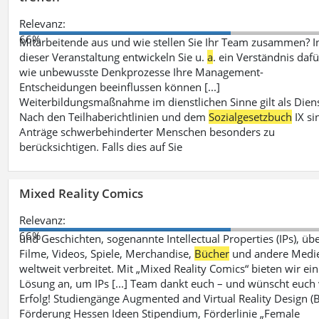
Relevanz:
66%
Mitarbeitende aus und wie stellen Sie Ihr Team zusammen? I
dieser Veranstaltung entwickeln Sie u.
a
. ein Verständnis dafü
wie unbewusste Denkprozesse Ihre Management-
Entscheidungen beeinflussen können [...]
Weiterbildungsmaßnahme im dienstlichen Sinne gilt als Diens
Nach den Teilhaberichtlinien und dem
Sozialgesetzbuch
IX si
Anträge schwerbehinderter Menschen besonders zu
berücksichtigen. Falls dies auf Sie
Mixed Reality Comics
Relevanz:
66%
und Geschichten, sogenannte Intellectual Properties (IPs), üb
Filme, Videos, Spiele, Merchandise,
Bücher
und andere Medi
weltweit verbreitet. Mit „Mixed Reality Comics“ bieten wir ei
Lösung an, um IPs [...] Team dankt euch – und wünscht euch 
Erfolg! Studiengänge Augmented and Virtual Reality Design (B
Förderung Hessen Ideen Stipendium, Förderlinie „Female