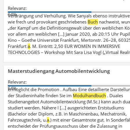
Relevanz:
64%
Verdrängung und Verhüllung. Wie Sanyals ebenso instruktive
wie frech und provokant geschriebenes
Buch
nachweist, wur
„der Kampf um die Definitionsgewalt über den weiblichen Kö
vor allem am weiblichen [...] Januar 2020, ab 20:15 Uhr Pupil
Kino – Goethe Universität Frankfurt, Mertonstr. 26–28, 6032
Frankfurt
a
. M. Eintritt: 2,50 EUR WOMEN IN IMMERSIVE
TECHNOLOGIES – Workshop Mit Sara Lisa Vogl („Virtual Reali
Masterstudiengang Automobilentwicklung
Relevanz:
64%
ermöglicht die Promotion . Aufbau Eine detaillierte Darstellu
der Studieninhalte finden Sie im
Modulhandbuch
. Duales
Studienangebot Automobilentwicklung (M.Sc.) kann auch dua
studiert werden. Nähere I [...] ausgerichteten Erststudiums
(Bachelor oder Diplom, z.B. in Maschinenbau, Mechatronik,
Fahrzeugtechnik, u.
a
.) mit einer Gesamtnote gut. In Sonderfä
entscheidet der Prüfungsausschuss über die Zulassung in