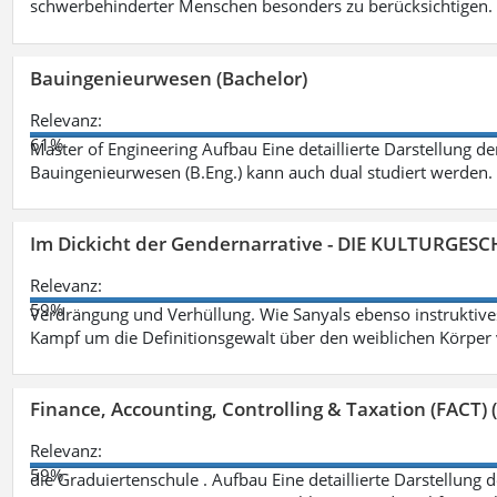
schwerbehinderter Menschen besonders zu berücksichtigen. Fa
Bauingenieurwesen (Bachelor)
Relevanz:
61%
Master of Engineering Aufbau Eine detaillierte Darstellung de
Bauingenieurwesen (B.Eng.) kann auch dual studiert werden.
Im Dickicht der Gendernarrative - DIE KULTURGES
Relevanz:
59%
Verdrängung und Verhüllung. Wie Sanyals ebenso instruktiv
Kampf um die Definitionsgewalt über den weiblichen Körper
Finance, Accounting, Controlling & Taxation (FACT) (
Relevanz:
59%
die Graduiertenschule . Aufbau Eine detaillierte Darstellung 