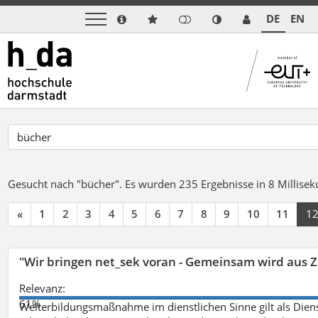
DE
EN
Gesucht nach "bücher".
Es wurden 235 Ergebnisse in 8 Millise
«
1
2
3
4
5
6
7
8
9
10
11
1
"Wir bringen net_sek voran - Gemeinsam wird aus
Relevanz:
61%
Weiterbildungsmaßnahme im dienstlichen Sinne gilt als Dien