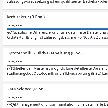
Zulassungsvoraussetzung ist ein qualifizierter Bachelor- od
Architektur (B.Eng.)
Relevanz:
57%
fachspezifische Differenzierung. Eine detaillierte Darstellung
Architektur (B.Eng.) ist zulassungsbeschränkt (NC). Als Zulas
Optotechnik & Bildverarbeitung (B.Sc.)
Relevanz:
57%
anschließenden Master ist möglich. Eine detaillierte Darstell
Studienangebot Optotechnik und Bildverarbeitung (B.Sc.) ka
Data Science (M.Sc.)
Relevanz:
57%
Projektmanagement und Kommunikation. Eine detaillierte Dar