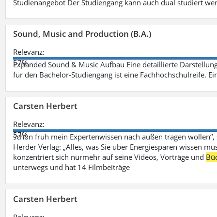
Studienangebot Der Studiengang kann auch dual studiert we
Sound, Music and Production (B.A.)
Relevanz:
57%
Expanded Sound & Music Aufbau Eine detaillierte Darstellung
für den Bachelor-Studiengang ist eine Fachhochschulreife. Ein
Carsten Herbert
Relevanz:
57%
schon früh mein Expertenwissen nach außen tragen wollen“,
Herder Verlag: „Alles, was Sie über Energiesparen wissen mü
konzentriert sich nurmehr auf seine Videos, Vorträge und
Bü
unterwegs und hat 14 Filmbeiträge
Carsten Herbert
Relevanz: