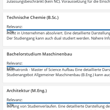
zulassungsbeschränkt (kein NC). Voraussetzung für die Einsch
Technische Chemie (B.Sc.)
Relevanz:
57%
meist in Unternehmen absolviert. Eine detaillierte Darstellun
Der Studiengang kann auch dual studiert werden. Nähere In
Bachelorstudium Maschinenbau
Relevanz:
57%
Mechatronik - Master of Science Aufbau Eine detaillierte Dars
Studienangebot Allgemeiner Maschinenbau (B.Eng.) kann auc
Architektur (M.Eng.)
Relevanz:
57%
sierung von Studienverläufen. Eine detaillierte Darstellung d