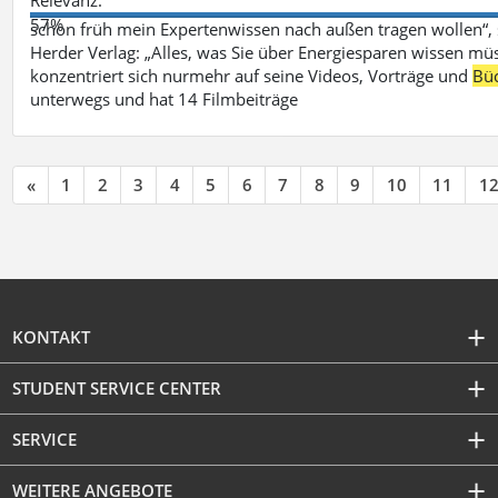
57%
schon früh mein Expertenwissen nach außen tragen wollen“,
Herder Verlag: „Alles, was Sie über Energiesparen wissen mü
konzentriert sich nurmehr auf seine Videos, Vorträge und
Bü
unterwegs und hat 14 Filmbeiträge
«
1
2
3
4
5
6
7
8
9
10
11
1
KONTAKT
STUDENT SERVICE CENTER
SERVICE
WEITERE ANGEBOTE