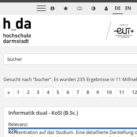
DE
EN
Gesucht nach "bücher".
Es wurden 235 Ergebnisse in 11 Milli
«
1
2
3
4
5
6
7
8
9
10
11
1
Informatik dual - KoSI (B.Sc.)
Relevanz:
57%
Konzentration auf das Studium. Eine detaillierte Darstellung 