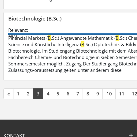
Biotechnologie (B.Sc.)
Relevanz:
95%
Financial Markets (
B
.Sc.) Angewandte Mathematik (
B
.Sc.) Che
Science und Künstliche Intelligenz (
B
.Sc.) Optotechnik & Bildv
Biotechnologie. Im Studiengang Biotechnologie mit dem Absch
Fachbereich Chemie- und Biotechnologie in sieben Semestern 
Sommersemester möglich. Zugang Der Studiengang Biotechno
Zulassungsvoraussetzung gelten unter anderem diese
«
1
2
3
4
5
6
7
8
9
10
11
1
KONTAKT