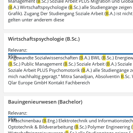
Management (
B
.Sc.) Soziale Arbeit PLUS Migration und Global
(
B
.A.) Wirtschaftspsychologie (
B
.Sc.) alle Studiengänge zeige
Grafik). Zugang Der Studiengang Soziale Arbeit (
B
.A.) ist ni
gelten unter anderem diese
Wirtschaftspsychologie (B.Sc.)
Relevanz:
95%
Angewandte Sozialwissenschaften (
B
.A.) BWL (
B
.Sc.) Energiew
(
B
.Sc.) Public Management (
B
.Sc.) Soziale Arbeit (
B
.A.) Sozial
Soziale Arbeit PLUS Psychomotorik (
B
.A.) alle Studiengänge
mich nachhaltig geprägt.“ Mitra Sanadjian, Absolventin
B
.Sc.
Qlar Europe GmbH Kontakt Fachbereich
Bauingenieurwesen (Bachelor)
Relevanz:
95%
r Maschinenbau (
B
.Eng.) Elektrotechnik und Informationstech
Optotechnik & Bildverarbeitung (
B
.Sc.) Polymer Engineering (