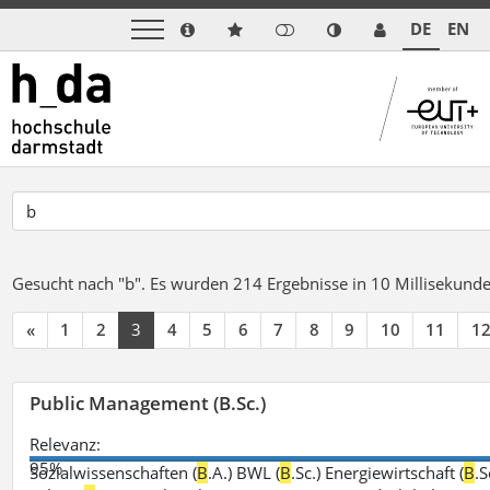
DE
EN
Gesucht nach "b".
Es wurden 214 Ergebnisse in 10 Millisekund
«
1
2
3
4
5
6
7
8
9
10
11
1
Public Management (B.Sc.)
Relevanz:
95%
Sozialwissenschaften (
B
.A.) BWL (
B
.Sc.) Energiewirtschaft (
B
.S