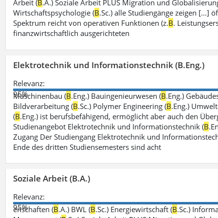
Arbeit (
B
.A.) Soziale Arbeit PLUS Migration und Globalisierung
Wirtschaftspsychologie (
B
.Sc.) alle Studiengänge zeigen [...]
Spektrum reicht von operativen Funktionen (z.
B
. Leistungse
finanzwirtschaftlich ausgerichteten
Elektrotechnik und Informationstechnik (B.Eng.)
Relevanz:
95%
Maschinenbau (
B
.Eng.) Bauingenieurwesen (
B
.Eng.) Gebäude
Bildverarbeitung (
B
.Sc.) Polymer Engineering (
B
.Eng.) Umwelt
(
B
.Eng.) ist berufsbefähigend, ermöglicht aber auch den Über
Studienangebot Elektrotechnik und Informationstechnik (
B
.E
Zugang Der Studiengang Elektrotechnik und Informationstech
Ende des dritten Studiensemesters sind acht
Soziale Arbeit (B.A.)
Relevanz:
95%
enschaften (
B
.A.) BWL (
B
.Sc.) Energiewirtschaft (
B
.Sc.) Inform