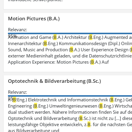
Motion Pictures (B.A.)
Relevanz:
95%
Animation and Game (
B
.A.) Architektur (
B
.Eng.) Augmented an
Innenarchitektur (
B
.Eng.) Kommunikationsdesign (Dipl.) Onli
Sound, Music and Production (
B
.A.) User Experience Design (
externer Medieninhalt geladen, und die Datenschutzrichtlinie
Application Experience: Motion Pictures (
B
.A.) Auf
Optotechnik & Bildverarbeitung (B.Sc.)
Relevanz:
95%
n (
B
.Eng.) Elektrotechnik und Informationstechnik (
B
.Eng.) G
Engineering (
B
.Eng.) Umweltingenieurwesen (
B
.Eng.) Wirtsch
dual studiert werden. Nähere Informationen finden Sie auf 
Optotechnik und Bildverarbeitung (
B
.Sc.) ist nicht zu [...] 
leistungsfähige Objektive entwickeln, z.
B
. für die nächsten 
aus Bildverarbeitung und