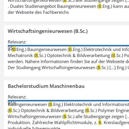
Wirtschaftsingenieurwesen (
B
.Sc.) alle Studiengänge zeigen 
. Duales Studienangebot Bauingenieurwesen (
B
.Eng.) kann a
der Webseite des Fachbereichs
Wirtschaftsingenieurwesen (B.Sc.)
Relevanz:
95%
u (
B
.Eng.) Bauingenieurwesen (
B
.Eng.) Elektrotechnik und Inf
Mechatronik (
B
.Sc.) Optotechnik & Bildverarbeitung (
B
.Sc.) P
werden. Nähere Informationen finden Sie auf der Webseite d
Der Studiengang Wirtschaftsingenieurwesen (
B
.Sc.) [...] En
Bachelorstudium Maschinenbau
Relevanz:
95%
Bauingenieurwesen (
B
.Eng.) Elektrotechnik und Informationst
(
B
.Sc.) Optotechnik & Bildverarbeitung (
B
.Sc.) Polymer Engine
Wirtschaftsingenieurwesen (
B
.Sc.) alle Studiengänge zeigen [
Produktion. Zahlreiche Wahlpflichtmodule, z.
B
. Kreislaufge
individuelle Schwerpunkte.