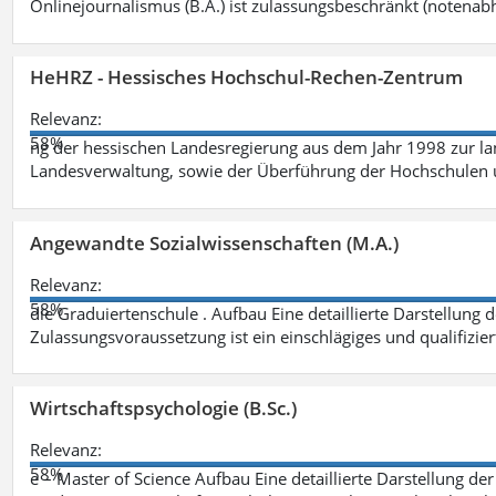
Onlinejournalismus (B.A.) ist zulassungsbeschränkt (notenab
HeHRZ - Hessisches Hochschul-Rechen-Zentrum
Relevanz:
58%
ng der hessischen Landesregierung aus dem Jahr 1998 zur l
Landesverwaltung, sowie der Überführung der Hochschulen 
Angewandte Sozialwissenschaften (M.A.)
Relevanz:
58%
die Graduiertenschule . Aufbau Eine detaillierte Darstellung 
Zulassungsvoraussetzung ist ein einschlägiges und qualifizie
Wirtschaftspsychologie (B.Sc.)
Relevanz:
58%
e – Master of Science Aufbau Eine detaillierte Darstellung der