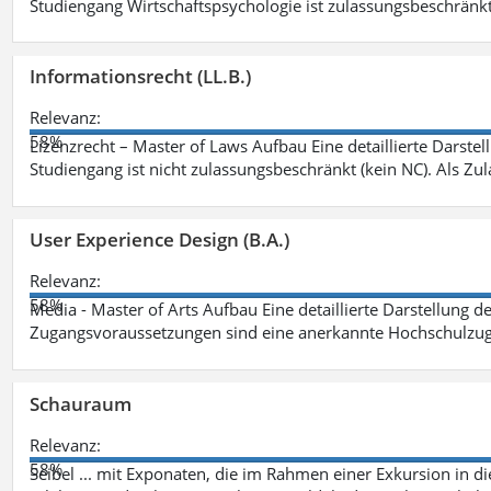
Studiengang Wirtschaftspsychologie ist zulassungsbeschränkt 
Informationsrecht (LL.B.)
Relevanz:
58%
Lizenzrecht – Master of Laws Aufbau Eine detaillierte Darstel
Studiengang ist nicht zulassungsbeschränkt (kein NC). Als Z
User Experience Design (B.A.)
Relevanz:
58%
Media - Master of Arts Aufbau Eine detaillierte Darstellung d
Zugangsvoraussetzungen sind eine anerkannte Hochschulzug
Schauraum
Relevanz:
58%
Seibel ... mit Exponaten, die im Rahmen einer Exkursion in 