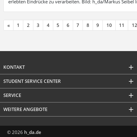
erlebten Eindrücke zu verarbeiten. Bild: h_da/Markus Seibe
«
1
2
3
4
5
6
7
8
9
10
11
1
KONTAKT
STUDENT SERVICE CENTER
SERVICE
WEITERE ANGEBOTE
© 2026
h_da.de