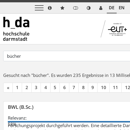
DE
EN
Gesucht nach "bücher".
Es wurden 235 Ergebnisse in 13 Milli
«
1
2
3
4
5
6
7
8
9
10
11
1
BWL (B.Sc.)
Relevanz:
58%
Forschungsprojekt durchgeführt werden. Eine detaillierte Dar