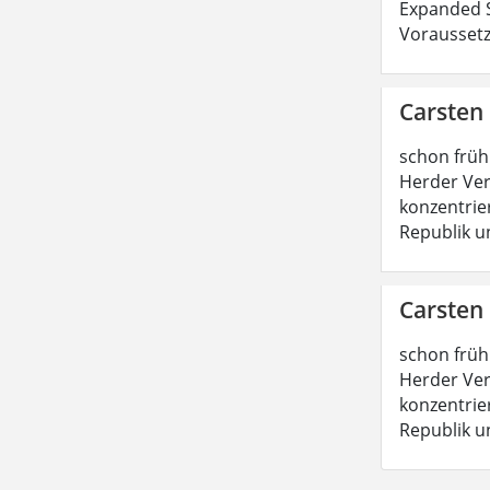
Expanded S
Voraussetz
Carsten
schon früh
Herder Ver
konzentrie
Republik u
Carsten
schon früh
Herder Ver
konzentrie
Republik u