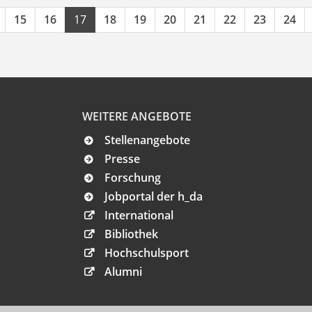
15
16
17
18
19
20
21
22
23
24
WEITERE ANGEBOTE
Stellenangebote
Presse
Forschung
Jobportal der h_da
International
Bibliothek
Hochschulsport
Alumni