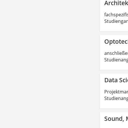
Architek
fachspezifi
Studiengan
Optotech
anschließen
Studienang
Data Sci
Projektman
Studienang
Sound, M