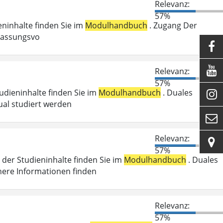
Relevanz:
57%
ieninhalte finden Sie im
Modulhandbuch
. Zugang Der
ulassungsvo


Relevanz:
57%
tudieninhalte finden Sie im
Modulhandbuch
. Duales

ual studiert werden

Relevanz:

57%
der Studieninhalte finden Sie im
Modulhandbuch
. Duales
here Informationen finden
Relevanz:
57%