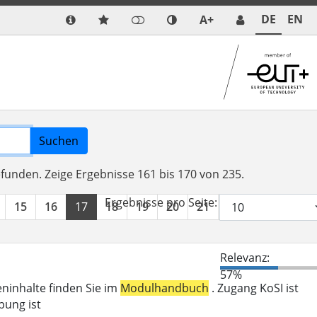
DE
EN
A+
Suchen
efunden.
Zeige Ergebnisse 161 bis 170 von 235.
Ergebnisse pro Seite:
15
16
17
18
19
20
21
22
23
24
Relevanz:
57%
eninhalte finden Sie im
Modulhandbuch
. Zugang KoSI ist
bung ist