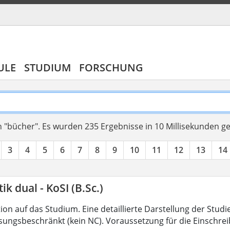
ULE
STUDIUM
FORSCHUNG
 "bücher".
Es wurden 235 Ergebnisse in 10 Millisekunden g
3
4
5
6
7
8
9
10
11
12
13
14
ik dual - KoSI (B.Sc.)
on auf das Studium. Eine detaillierte Darstellung der Studi
ssungsbeschränkt (kein NC). Voraussetzung für die Einschrei