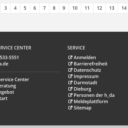
3
4
5
6
7
8
9
10
11
12
13
14
RVICE CENTER
SERVICE
.533-5551
Anmelden
a
.
de
Barrierefreiheit
Datenschutz
Impressum
ervice Center
Darmstadt
eratung
Dieburg
ngebot
Personen der h_da
tart
Meldeplattform
Sitemap