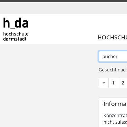
HOCHSCH
Gesucht nach
«
1
2
Informat
Konzentrati
nicht zula