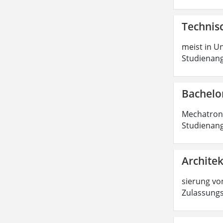
Technisc
meist in Un
Studienang
Bachelo
Mechatronik
Studienang
Architek
sierung von
Zulassungs