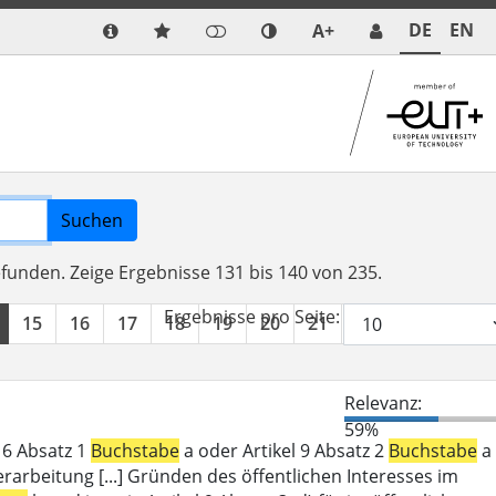
DE
EN
A+
Suchen
efunden.
Zeige Ergebnisse 131 bis 140 von 235.
Ergebnisse pro Seite:
15
16
17
18
19
20
21
22
23
24
Relevanz:
59%
l 6 Absatz 1
Buchstabe
a oder Artikel 9 Absatz 2
Buchstabe
a
erarbeitung [...] Gründen des öffentlichen Interesses im