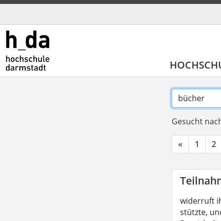
HOCHSCH
Gesucht nach
«
1
2
Teilnah
widerruft i
stützte, un