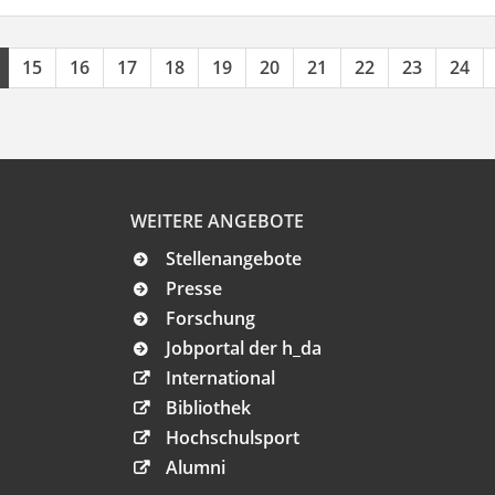
15
16
17
18
19
20
21
22
23
24
WEITERE ANGEBOTE
Stellenangebote
Presse
Forschung
Jobportal der h_da
International
Bibliothek
Hochschulsport
Alumni