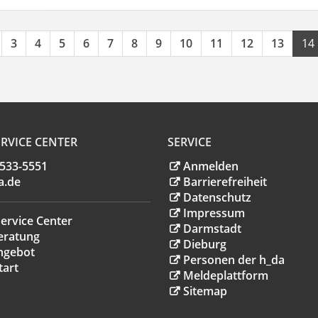
3
4
5
6
7
8
9
10
11
12
13
14
RVICE CENTER
SERVICE
.533-5551
Anmelden
a
.
de
Barrierefreiheit
Datenschutz
Impressum
ervice Center
Darmstadt
eratung
Dieburg
ngebot
Personen der h_da
tart
Meldeplattform
Sitemap