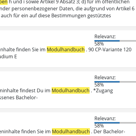
ben
h und i sowie Artikel 9 Absatz 3; d) für im öffentlichen
ffender personenbezogener Daten, die aufgrund von Artikel 6
lt auch für ein auf diese Bestimmungen gestütztes
Relevanz:
58%
ninhalte finden Sie im
Modulhandbuch
. 90 CP-Variante 120
udium E
Relevanz:
58%
eninhalte findest Du im
Modulhandbuch
. *Zugang
ossenes Bachelor-
Relevanz:
58%
eninhalte finden Sie im
Modulhandbuch
. Der Bachelor-