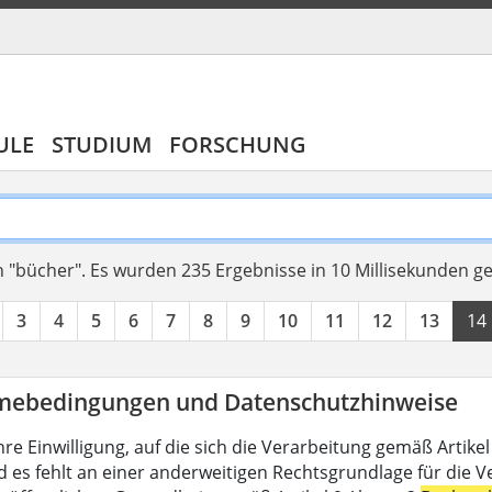
ULE
STUDIUM
FORSCHUNG
 "bücher".
Es wurden 235 Ergebnisse in 10 Millisekunden g
3
4
5
6
7
8
9
10
11
12
13
14
mebedingungen und Datenschutzhinweise
hre Einwilligung, auf die sich die Verarbeitung gemäß Artike
d es fehlt an einer anderweitigen Rechtsgrundlage für die V