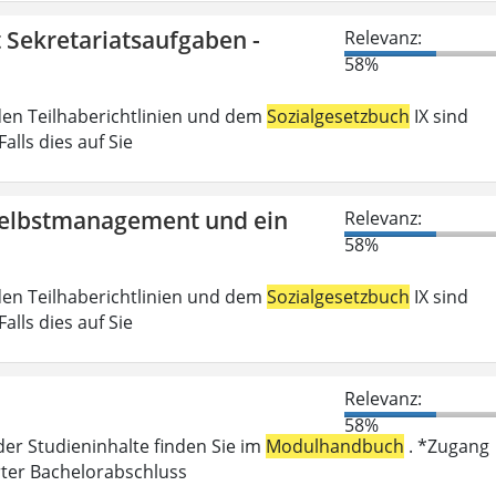
t Sekretariatsaufgaben -
Relevanz:
58%
den Teilhaberichtlinien und dem
Sozialgesetzbuch
IX sind
lls dies auf Sie
 Selbstmanagement und ein
Relevanz:
58%
den Teilhaberichtlinien und dem
Sozialgesetzbuch
IX sind
lls dies auf Sie
Relevanz:
58%
der Studieninhalte finden Sie im
Modulhandbuch
. *Zugang
rter Bachelorabschluss