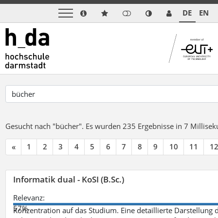
DE
EN
Gesucht nach "bücher".
Es wurden 235 Ergebnisse in 7 Millise
«
1
2
3
4
5
6
7
8
9
10
11
1
Informatik dual - KoSI (B.Sc.)
Relevanz:
57%
Konzentration auf das Studium. Eine detaillierte Darstellung 