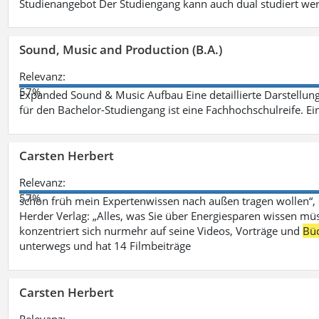
Studienangebot Der Studiengang kann auch dual studiert we
Sound, Music and Production (B.A.)
Relevanz:
57%
Expanded Sound & Music Aufbau Eine detaillierte Darstellung
für den Bachelor-Studiengang ist eine Fachhochschulreife. Ein
Carsten Herbert
Relevanz:
57%
schon früh mein Expertenwissen nach außen tragen wollen“,
Herder Verlag: „Alles, was Sie über Energiesparen wissen mü
konzentriert sich nurmehr auf seine Videos, Vorträge und
Bü
unterwegs und hat 14 Filmbeiträge
Carsten Herbert
Relevanz: