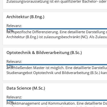
Zulassungsvoraussetzung ist ein qualifizierter Bachelor- od
Architektur (B.Eng.)
Relevanz:
57%
fachspezifische Differenzierung. Eine detaillierte Darstellung
Architektur (B.Eng.) ist zulassungsbeschränkt (NC). Als Zulas
Optotechnik & Bildverarbeitung (B.Sc.)
Relevanz:
57%
anschließenden Master ist möglich. Eine detaillierte Darstell
Studienangebot Optotechnik und Bildverarbeitung (B.Sc.) ka
Data Science (M.Sc.)
Relevanz:
57%
Projektmanagement und Kommunikation. Eine detaillierte Dar