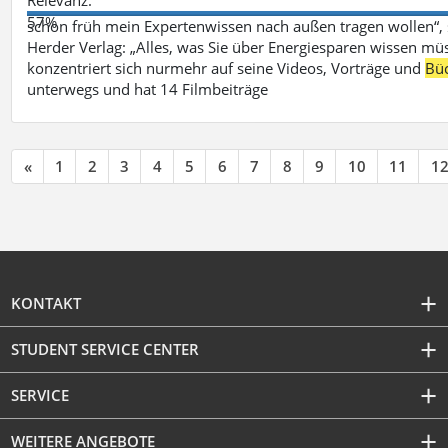
57%
schon früh mein Expertenwissen nach außen tragen wollen“,
Herder Verlag: „Alles, was Sie über Energiesparen wissen mü
konzentriert sich nurmehr auf seine Videos, Vorträge und
Bü
unterwegs und hat 14 Filmbeiträge
«
1
2
3
4
5
6
7
8
9
10
11
1
KONTAKT
STUDENT SERVICE CENTER
SERVICE
WEITERE ANGEBOTE