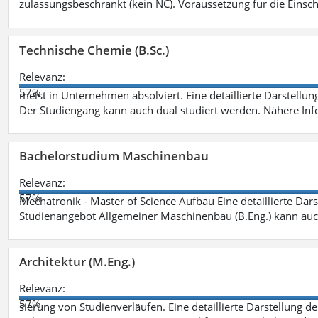
zulassungsbeschränkt (kein NC). Voraussetzung für die Einsch
Technische Chemie (B.Sc.)
Relevanz:
57%
meist in Unternehmen absolviert. Eine detaillierte Darstellun
Der Studiengang kann auch dual studiert werden. Nähere In
Bachelorstudium Maschinenbau
Relevanz:
57%
Mechatronik - Master of Science Aufbau Eine detaillierte Dars
Studienangebot Allgemeiner Maschinenbau (B.Eng.) kann auc
Architektur (M.Eng.)
Relevanz:
57%
sierung von Studienverläufen. Eine detaillierte Darstellung d