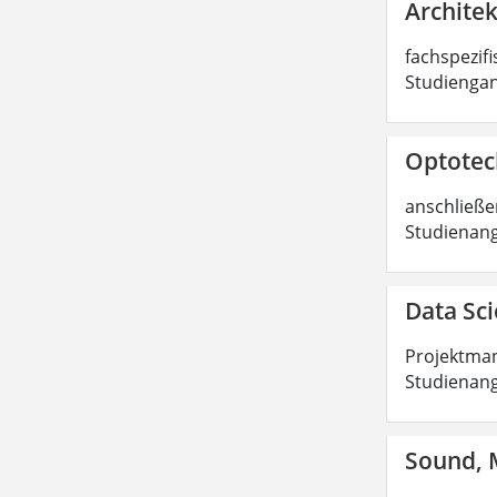
Architek
fachspezifi
Studiengan
Optotech
anschließen
Studienang
Data Sci
Projektman
Studienang
Sound, M