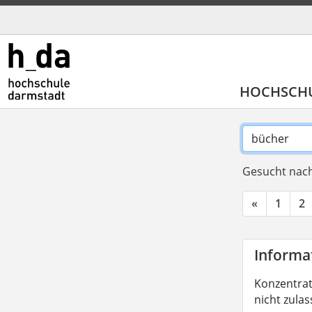
HOCHSCH
Gesucht nach
«
1
2
Informat
Konzentrati
nicht zula