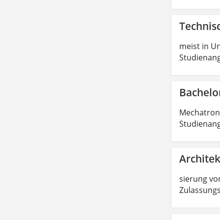
Technisc
meist in Un
Studienang
Bachelo
Mechatronik
Studienang
Architek
sierung von
Zulassungs