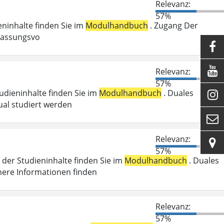
Relevanz:
57%
ieninhalte finden Sie im
Modulhandbuch
. Zugang Der
ulassungsvo


Relevanz:
57%
tudieninhalte finden Sie im
Modulhandbuch
. Duales

ual studiert werden

Relevanz:

57%
der Studieninhalte finden Sie im
Modulhandbuch
. Duales
here Informationen finden
Relevanz:
57%