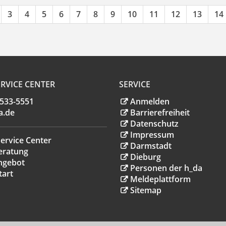
3
4
5
6
7
8
9
10
11
12
13
14
RVICE CENTER
SERVICE
.533-5551
Anmelden
a
.
de
Barrierefreiheit
Datenschutz
Impressum
ervice Center
Darmstadt
eratung
Dieburg
ngebot
Personen der h_da
tart
Meldeplattform
Sitemap