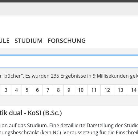
ULE
STUDIUM
FORSCHUNG
 "bücher".
Es wurden 235 Ergebnisse in 9 Millisekunden ge
3
4
5
6
7
8
9
10
11
12
13
14
ik dual - KoSI (B.Sc.)
on auf das Studium. Eine detaillierte Darstellung der Studi
ssungsbeschränkt (kein NC). Voraussetzung für die Einschrei