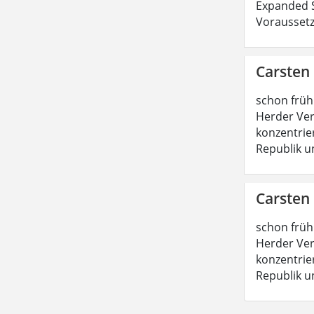
Expanded S
Voraussetz
Carsten
schon früh
Herder Ver
konzentrie
Republik u
Carsten
schon früh
Herder Ver
konzentrie
Republik u