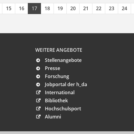
15
16
17
18
19
20
21
22
23
24
WEITERE ANGEBOTE
Stellenangebote
Presse
Forschung
Jobportal der h_da
International
Bibliothek
Hochschulsport
Alumni