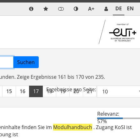
DE
EN
A+
Suchen
funden.
Zeige Ergebnisse 161 bis 170 von 235.
Ergebnisse pro Seite:
15
16
17
18
19
20
21
22
23
24
Relevanz:
57%
eninhalte finden Sie im
Modulhandbuch
. Zugang KoSI ist
bung ist